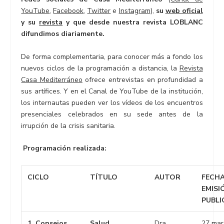
YouTube
,
Facebook
,
Twitter
e
Instagram
),
su
web oficial
y su
revista
y que desde nuestra revista LOBLANC
difundimos diariamente.
De forma complementaria, para conocer más a fondo los
nuevos ciclos de la programación a distancia, la
Revista
Casa Mediterráneo
ofrece entrevistas en profundidad a
sus artífices. Y en el Canal de YouTube de la institución,
los internautas pueden ver los vídeos de los encuentros
presenciales celebrados en su sede antes de la
irrupción de la crisis sanitaria.
Programación realizada:
CICLO
TÍTULO
AUTOR
FECHA
EMISI
PUBLI
1. Consejos
Salud
Dra.
27 mar