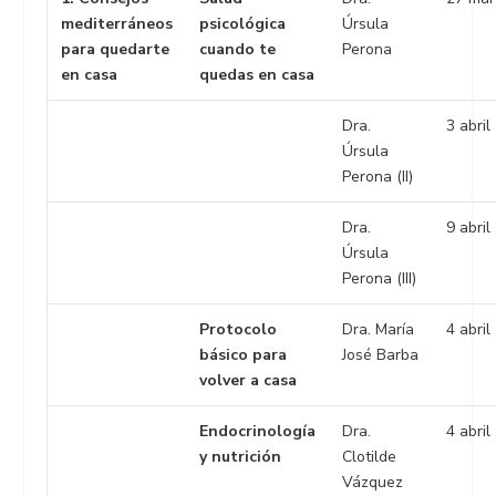
mediterráneos
psicológica
Úrsula
para quedarte
cuando te
Perona
en casa
quedas en casa
Dra.
3 abril
Úrsula
Perona (II)
Dra.
9 abril
Úrsula
Perona (III)
Protocolo
Dra. María
4 abril
básico para
José Barba
volver a casa
Endocrinología
Dra.
4 abril
y nutrición
Clotilde
Vázquez