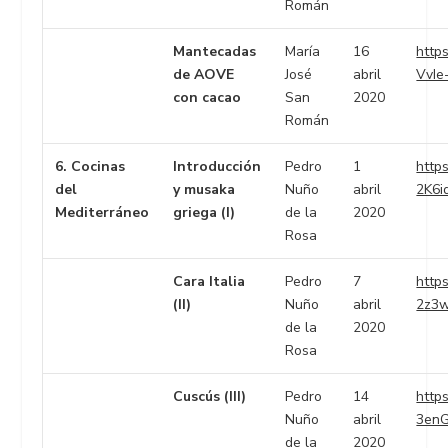
Román
Mantecadas
María
16
https
de AOVE
José
abril
VvIe
con cacao
San
2020
Román
6. Cocinas
Introducción
Pedro
1
https:
del
y musaka
Nuño
abril
2K6i
Mediterráneo
griega (I)
de la
2020
Rosa
Cara Italia
Pedro
7
https:
(II)
Nuño
abril
2z3
de la
2020
Rosa
Cuscús (III)
Pedro
14
https:
Nuño
abril
3en
de la
2020