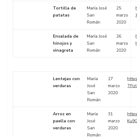
Tortilla de
María José
25
patatas
San
marzo
Román
2020
Ensalada de
María José
26
hinojos y
San
marzo
vinagreta
Román
2020
Lentejas con
María
27
https
verduras
José
marzo
TFiz
San
2020
Román
Arroz en
María
31
https
paella con
José
marzo
Ku9
verduras
San
2020
Román