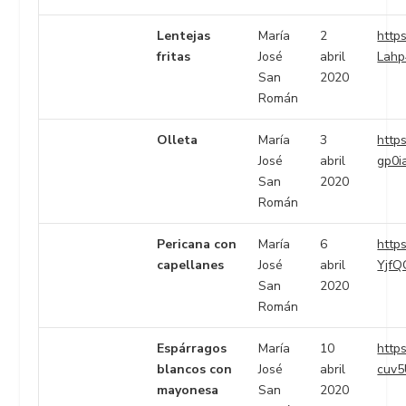
Lentejas
María
2
https
fritas
José
abril
Lahp
San
2020
Román
Olleta
María
3
https
José
abril
gp0i
San
2020
Román
Pericana con
María
6
https
capellanes
José
abril
Yjf
San
2020
Román
Espárragos
María
10
https
blancos con
José
abril
cuv5
mayonesa
San
2020