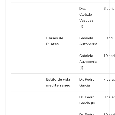
Dra.
8 abril
Clotilde
Vázquez
(II)
Clases de
Gabriela
3 abril
Pilates
Auzoberria
Gabriela
10 abr
Auzoberria
(II)
Estilo de vida
Dr. Pedro
7 de a
mediterráneo
García
Dr. Pedro
9 de a
García (II)
Dr. Pedro
10 abr