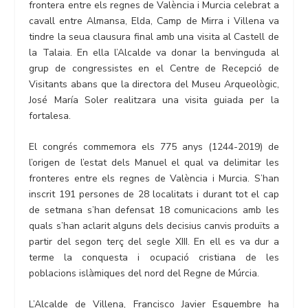
frontera entre els regnes de València i Murcia celebrat a
cavall entre Almansa, Elda, Camp de Mirra i Villena va
tindre la seua clausura final amb una visita al Castell de
la Talaia. En ella l’Alcalde va donar la benvinguda al
grup de congressistes en el Centre de Recepció de
Visitants abans que la directora del Museu Arqueològic,
José María Soler realitzara una visita guiada per la
fortalesa.
El congrés commemora els 775 anys (1244-2019) de
l’origen de l’estat dels Manuel el qual va delimitar les
fronteres entre els regnes de València i Murcia. S’han
inscrit 191 persones de 28 localitats i durant tot el cap
de setmana s’han defensat 18 comunicacions amb les
quals s’han aclarit alguns dels decisius canvis produïts a
partir del segon terç del segle XIII. En ell es va dur a
terme la conquesta i ocupació cristiana de les
poblacions islàmiques del nord del Regne de Múrcia.
L’Alcalde de Villena, Francisco Javier Esquembre ha