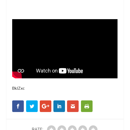
BkJZxc
RATE: