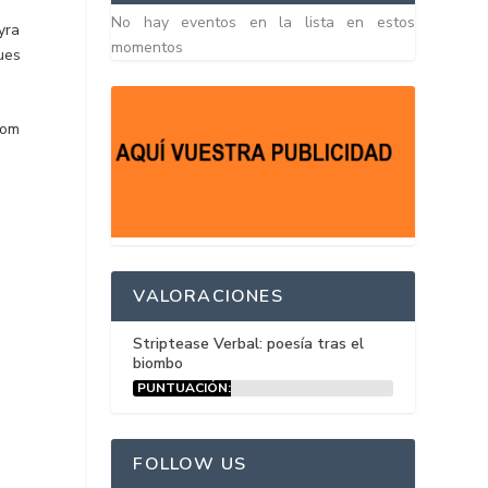
No hay eventos en la lista en estos
yra
momentos
ues
com
VALORACIONES
Striptease Verbal: poesía tras el
biombo
PUNTUACIÓN:
15%
FOLLOW US