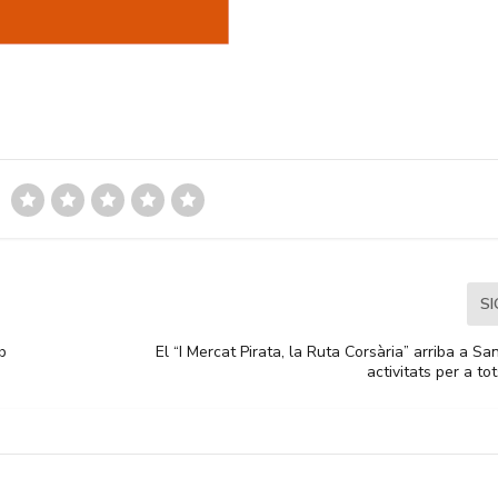
S
b
El “I Mercat Pirata, la Ruta Corsària” arriba a S
activitats per a to