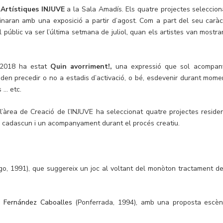
 Artístiques INJUVE
a la Sala Amadís. Els quatre projectes seleccion
inaran amb una exposició a partir d’agost. Com a part del seu caràc
públic va ser l’última setmana de juliol, quan els artistes van mostrar
s 2018 ha estat
Quin avorriment!,
una expressió que sol acompan
den precedir o no a estadis d’activació, o bé, esdevenir durant mome
s … etc.
’àrea de Creació de l’INJUVE ha seleccionat quatre projectes residen
cadascun i un acompanyament durant el procés creatiu.
go, 1991), que suggereix un joc al voltant del monòton tractament de
o Fernández Caboalles
(Ponferrada, 1994), amb una proposta escèn