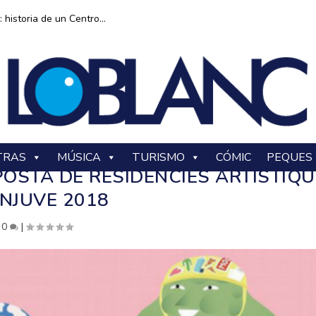
historia de un Centro...
TRAS
MÚSICA
TURISMO
CÓMIC
PEQUES
POSTA DE RESIDÈNCIES ARTÍSTIQ
INJUVE 2018
|
0
|