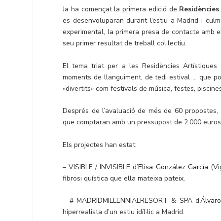
Ja ha començat la primera edició de
Residències
es desenvoluparan durant l’estiu a Madrid i culm
experimental, la primera presa de contacte amb el 
seu primer resultat de treball col·lectiu.
El tema triat per a les Residències Artístique
moments de llanguiment, de tedi estival … que po
«divertits» com festivals de música, festes, piscine
Després de l’avaluació de més de 60 propostes, l
que comptaran amb un pressupost de 2.000 euros 
Els projectes han estat:
– VISIBLE / INVISIBLE d’
Elisa González García
(Vi
fibrosi quística que ella mateixa pateix.
– # MADRIDMILLENNIALRESORT & SPA d’
Álvar
hiperrealista d’un estiu idíl·lic a Madrid.