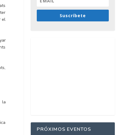
ats
ter
Suscríbete
 el
yar
nts
ts,
 la
ica
PRÓXIMOS EVENTOS