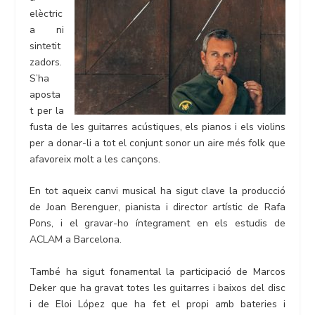
elèctric
a ni
sintetit
zadors.
S’ha
aposta
t per la
fusta de les guitarres acústiques, els pianos i els violins
per a donar-li a tot el conjunt sonor un aire més folk que
afavoreix molt a les cançons.
En tot aqueix canvi musical ha sigut clave la producció
de Joan Berenguer, pianista i director artístic de Rafa
Pons, i el gravar-ho íntegrament en els estudis de
ACLAM a Barcelona.
També ha sigut fonamental la participació de Marcos
Deker que ha gravat totes les guitarres i baixos del disc
i de Eloi López que ha fet el propi amb bateries i