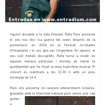
Aquest dissabte a la Sala Euterpe, Rafa Pons presenta
el seu nou disc «La guerra del sexe» després de la
presentació en 2018 en el Festival Acrobates
d’Hospitalet i el seu gira per l’Argentina. En aquest, el
seu sisé treball discogràfic, Rafa torna a incidir en
aqueixa manera particular i mordaç de narrar la
quotidianitat que ha forjat la seua trajectòria musical. El
concert es realitzarà a les 22.30 h amb un preu
d’entrada de 14 €.
Pons ens presenta 14 cançons eminentment rockeres,
gravades amb la
intensitat habitual però sense usar cap
guitarr
a