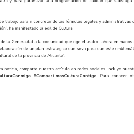
eatro y para garantizar una programación de calidad que satisfaga 
trabajo para ir concretando las fórmulas legales y administrativas 
ón”, ha manifestado la edil de Cultura.
 de la Generalitat a la comunidad que rige el teatro -ahora en manos 
elaboración de un plan estratégico que sirva para que este emblemát
tural de la provincia de Alicante”.
a noticia, comparte nuestro artículo en redes sociales. Incluye nuest
ulturaConmigo
#CompartimosCulturaContigo
. Para conocer ot