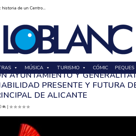
historia de un Centro...
TRAS
MÚSICA
TURISMO
CÓMIC
PEQUES
ÓN AYUNTAMIENTO Y GENERALITA
IABILIDAD PRESENTE Y FUTURA D
INCIPAL DE ALICANTE
0
|