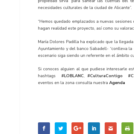
propiedad sirva “para sanear las cuentas del t
necesidades culturales de la ciudad de Alicante”.
“Hemos quedado emplazados a nuevas sesiones de 
hagan realidad este proyecto, así como su valoraci
María Dolores Padilla ha explicado que la llegada
Ayuntamiento y del banco Sabadell- “conlleva la 
escenario siga siendo un referente en el ámbito cul
Si conoces alguien al que pudiese interesarle est
hashtags
#LOBLANC
,
#CulturaContigo
#C
eventos en la zona consulta nuestra
Agenda