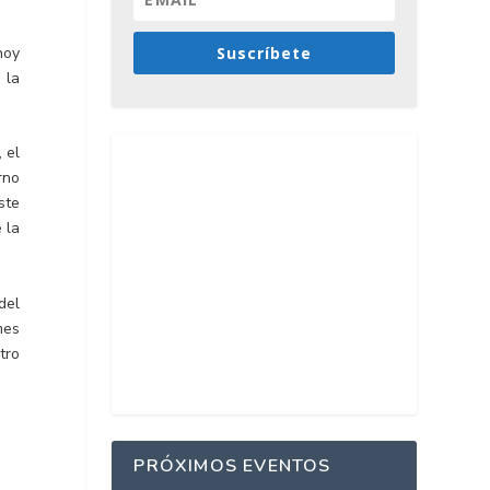
Suscríbete
hoy
 la
 el
rno
ste
 la
del
mes
tro
PRÓXIMOS EVENTOS