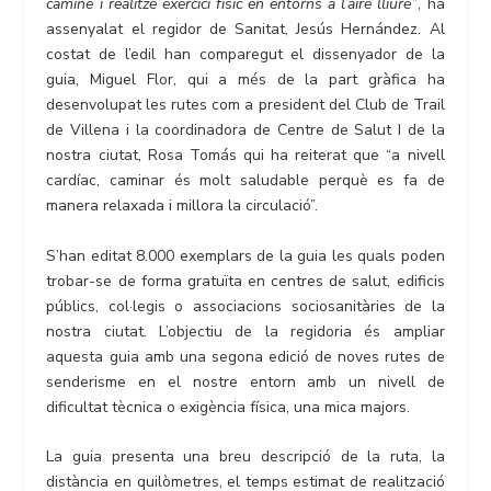
camine i realitze exercici físic en entorns a l’aire lliure”
, ha
assenyalat el regidor de Sanitat, Jesús Hernández. Al
costat de l’edil han comparegut el dissenyador de la
guia, Miguel Flor, qui a més de la part gràfica ha
desenvolupat les rutes com a president del Club de Trail
de Villena i la coordinadora de Centre de Salut I de la
nostra ciutat, Rosa Tomás qui ha reiterat que “a nivell
cardíac, caminar és molt saludable perquè es fa de
manera relaxada i millora la circulació”.
S’han editat 8.000 exemplars de la guia les quals poden
trobar-se de forma gratuïta en centres de salut, edificis
públics, col·legis o associacions sociosanitàries de la
nostra ciutat. L’objectiu de la regidoria és ampliar
aquesta guia amb una segona edició de noves rutes de
senderisme en el nostre entorn amb un nivell de
dificultat tècnica o exigència física, una mica majors.
La guia presenta una breu descripció de la ruta, la
distància en quilòmetres, el temps estimat de realització