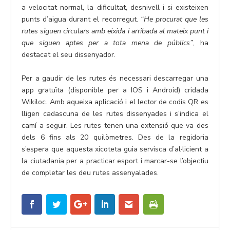
a velocitat normal, la dificultat, desnivell i si existeixen
punts d’aigua durant el recorregut.
“He procurat que les
rutes siguen circulars amb eixida i arribada al mateix punt i
que siguen aptes per a tota mena de públics”
, ha
destacat el seu dissenyador.
Per a gaudir de les rutes és necessari descarregar una
app gratuïta (disponible per a IOS i Android) cridada
Wikiloc. Amb aqueixa aplicació i el lector de codis QR es
lligen cadascuna de les rutes dissenyades i s’indica el
camí a seguir. Les rutes tenen una extensió que va des
dels 6 fins als 20 quilòmetres. Des de la regidoria
s’espera que aquesta xicoteta guia servisca d’al·licient a
la ciutadania per a practicar esport i marcar-se l’objectiu
de completar les deu rutes assenyalades.