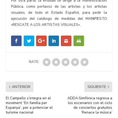
Por otra parte, la entidad se dirige a la Administración
Pública, como portavoz de las artistas y los artistas
visuales, de todo el Estado Español, para pedir la
ejecución del catálogo de medidas del MANIFIESTO
«RESCATE A LOS ARTISTAS VISUALES».
RATE:
ANTERIOR
SIGUIENTE
El Campello s’integra en el
ADDA·Simfònica regresa a
moviment “En família per
los escenarios con el ciclo
Espanya”, per a potenciar el
de conciertos gratuitos
turisme nacional
‘Renace la música’