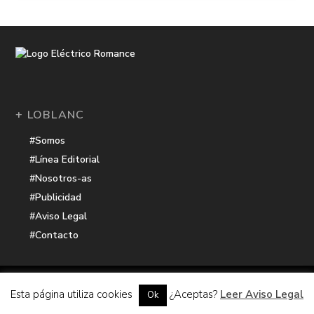
+ LOBLANC
#Somos
#Línea Editorial
#Nosotros-as
#Publicidad
#Aviso Legal
#Contacto
Una receta de
| Cocinada con cariño por
Electrico Romance
Esta página utiliza cookies
¿Aceptas?
Leer Aviso Legal
Ok
Hacker Harbor