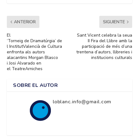
ANTERIOR
SIGUIENTE
El
Sant Vicent celebra la seua
‘Torneig de Dramatúrgia’ de
II Fira del Llibre amb la
l InstitutValencià de Cultura
participació de més d’una
enfronta als autors
trentena d’autors, llibreries i
alacantins Morgan Blasco
institucions culturals
i Josi Alvarado en
el TeatreArniches
SOBRE EL AUTOR
loblanc.info@gmail.com