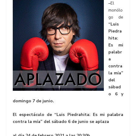
–
El
monólo
go de
“Luis
Piedra
hita:
Es mi
palabr
a
contra
la mía”
del
sábad
o 6 y
domingo 7 de junio.
El espectáculo de “Luis Piedrahita: Es mi palabra
contra la mía” del sábado 6 de junio se aplaza
al día 24 de febrero 2021 a las 20:30h.