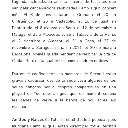
l’agenda actualitzada amb la majoria de les cites que
van patir cancel·lacions reubicades i amb algun concert
més. El 6 de juny estaran a Granada, el 20 en
Cintruénigo, el 26 a Valladolid, el 18 de juliol en
Ponferrada, el 8 d’agost en Borja, el 12 de setembre a
Màlaga, el 25 a Albacete, el 26 a Talavera de la Reina,
el 2 d’octubre a Alacant, el 31 a Osca, el 27 de
novembre a Saragossa i, ja en 2021, el 20 de març a
Barcelona. Només queda pendent de reubicar la cita de
Ciudad Real de la qual pròximament tindrem notícies.
Durant el confinament, els membres de Second estan
gravant cadascun des de la seua casa algunes de les
seues cançons per a després compartir-les en una
playlist de YouTube. Un gest que, de moment, supleix
les ganes de veure a la banda de nou sobre els
escenaris.
Anillos y Raices
és l’últim treball d’estudi publicat pels
murcians i amb el qual estan girant per tot el territori