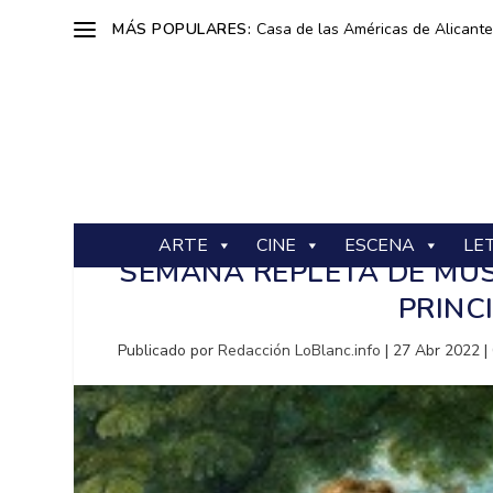
MÁS POPULARES:
Casa de las Américas de Alicante: 
ARTE
CINE
ESCENA
LE
SEMANA REPLETA DE MÚS
PRINC
Publicado por
Redacción LoBlanc.info
|
27 Abr 2022
|