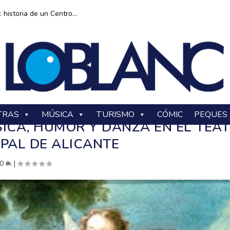
historia de un Centro...
TRAS
MÚSICA
TURISMO
CÓMIC
PEQUES
ICA, HUMOR Y DANZA EN EL TEA
IPAL DE ALICANTE
0
|