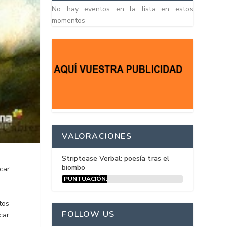
No hay eventos en la lista en estos
momentos
VALORACIONES
Striptease Verbal: poesía tras el
biombo
car
PUNTUACIÓN:
15%
tos
FOLLOW US
car