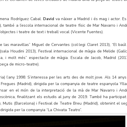
ámena Rodríguez Cabal.
David
va nàixer a Madrid i és mag i actor. Es
, també a l’escola internacional de teatre físic de Mar Navarro i And
objectes i teatre de text i treball vocal (Vicente Fuentes).
e las maravillas” Miguel de Cervantes (col·legi Claret 2013), “El baúl
sala Houdini 2013), Festival internacional de màgia de Melide (Galíci
ia, i molt més” espectacle de màgia. Escala de Jacob, Madrid (2017
 peça de micro-teatre).
ria) l’any 1998. S’interessa per les arts des de molt jove. Als 14 anys
 Fregues (Madrid), dirigida per la companyia de teatre espanyola Ylla
dinsar en el món de la interpretació de la mà de Mar Navarro i And
escènica, finalitzant els estudis al juny de 2019. També ha participat
 Mutis (Barcelona) i Festival de Teatre Breu (Madrid), obtenint el se
 dirigida per la companyia “La Chivata Teatro”.