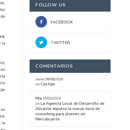
te,
FOLLOW US
tor
 de
FACEBOOK
re,
TWITTER
 la
id,
COMENTARIOS
 en
sta
Javier
08/08/2026
ola
Castigo
on
tge
Mia
15/02/2024
La Agencia Local de Desarrollo de
on
Alicante impulsa la nueva zona de
 en
coworking para jóvenes en
mà,
Mercalicante
 la
reu