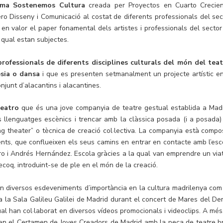
rma Sostenemos Cultura
creada per Proyectos en Cuarto Crecien
ro Disseny i Comunicació al costat de diferents professionals del sec
 en valor el paper fonamental dels artistes i professionals del sector
a qual estan subjectes.
 professionals de diferents disciplines culturals del món del teat
esia o dansa
i que es presenten setmanalment un projecte artístic en
junt d’alacantins i alacantines.
Teatro
que és una jove companyia de teatre gestual establida a Madr
 llenguatges escènics i trencar amb la clàssica posada (i a posada)
ng theater” o tècnica de creació col·lectiva. La companyia està compo
rents, que conflueixen els seus camins en entrar en contacte amb l’esc
rro i Andrés Hernández. Escola gràcies a la qual van emprendre un via
coq, introduint-se de ple en el món de la creació.
en diversos esdeveniments d’importància en la cultura madrilenya com
o a la Sala Galileu Galilei de Madrid durant el concert de Mares del De
ual han col·laborat en diversos vídeos promocionals i videoclips. A més,
en el Certamen de Joves Creadors de Madrid amb la peça de teatre b