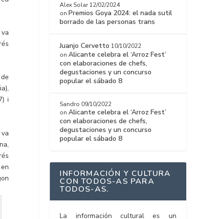
Alex Solar
12/02/2024
Premios Goya 2024: el nada sutil
on
borrado de las personas trans
 va
rés
Juanjo Cervetto
10/10/2022
Alicante celebra el ‘Arroz Fest’
on
con elaboraciones de chefs,
degustaciones y un concurso
 de
popular el sábado 8
a),
) i
Sandro
09/10/2022
Alicante celebra el ‘Arroz Fest’
on
con elaboraciones de chefs,
degustaciones y un concurso
 va
popular el sábado 8
na,
rés
 en
INFORMACIÓN Y CULTURA
gon
CON TODOS-AS PARA
TODOS-AS.
La información cultural es un