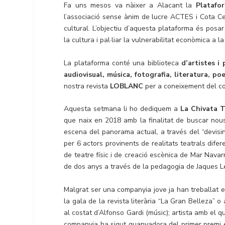
Fa uns mesos va nàixer a Alacant la
Platafo
l’associació sense ànim de lucre ACTES i Cota Ce
cultural. L’objectiu d’aquesta plataforma és posar
la cultura i pal·liar la vulnerabilitat econòmica a l
La plataforma conté una biblioteca
d’artistes i
audiovisual, música, fotografia, literatura, po
nostra revista
LOBLANC
per a coneixement del con
Aquesta setmana li ho dediquem a
La Chivata 
que naix en 2018 amb la finalitat de buscar nous
escena del panorama actual, a través del “devisi
per 6 actors provinents de realitats teatrals dife
de teatre físic i de creació escènica de Mar Nava
de dos anys a través de la pedagogia de Jaques Le
Malgrat ser una companyia jove ja han treballat 
la gala de la revista literària “La Gran Belleza” 
al costat d’Alfonso Gardi (músic); artista amb el q
companyia ha sigut guanyadora del primer premi 