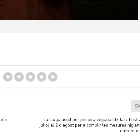
S
ción
La Llotja acull per primera vegada Elx Jazz Festi
juliol al 2 d’agost per a complir les mesures higien
enfront d