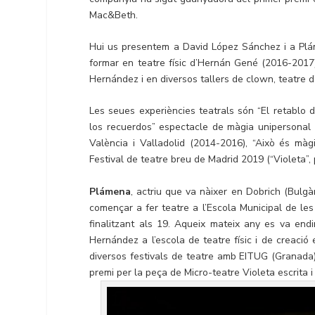
Mac&Beth.
Hui us presentem a David López Sánchez i a Pl
formar en teatre físic d’Hernán Gené (2016-2017)
Hernández i en diversos tallers de clown, teatre d’
Les seues experiències teatrals són “El retablo d
los recuerdos” espectacle de màgia unipersonal (
València i Valladolid (2014-2016), “Això és màg
Festival de teatre breu de Madrid 2019 (“Violeta”,
Plámena
, actriu que va nàixer en Dobrich (Bulgà
començar a fer teatre a l’Escola Municipal de les
finalitzant als 19. Aqueix mateix any es va en
Hernández a l’escola de teatre físic i de creació 
diversos festivals de teatre amb EITUG (Granada),
premi per la peça de Micro-teatre Violeta escrita i