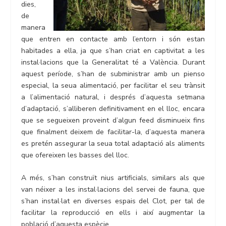
dies,
de
manera
que entren en contacte amb l’entorn i són estan
habitades a ella, ja que s’han criat en captivitat a les
instal·lacions que la Generalitat té a València. Durant
aquest període, s’han de subministrar amb un pienso
especial, la seua alimentació, per facilitar el seu trànsit
a l’alimentació natural, i després d’aquesta setmana
d’adaptació, s’alliberen definitivament en el lloc, encara
que se segueixen proveint d’algun feed disminueix fins
que finalment deixem de facilitar-la, d’aquesta manera
es pretén assegurar la seua total adaptació als aliments
que ofereixen les basses del lloc.
A més, s’han construït nius artificials, similars als que
van néixer a les instal·lacions del servei de fauna, que
s’han instal·lat en diverses espais del Clot, per tal de
facilitar la reproducció en ells i així augmentar la
població d’aquesta espècie.