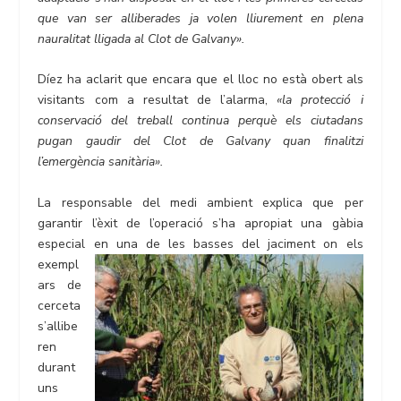
que van ser alliberades ja volen lliurement en plena
nauralitat lligada al Clot de Galvany».
Díez ha aclarit que encara que el lloc no està obert als
visitants com a resultat de l’alarma,
«la protecció i
conservació del treball continua perquè els ciutadans
pugan gaudir del Clot de Galvany quan finalitzi
l’emergència sanitària».
La responsable del medi ambient explica que per
garantir l’èxit de l’operació s’ha apropiat una gàbia
especial en una
de les basses del jaciment on els
exempl
ars de
cerceta
s’allibe
ren
durant
uns