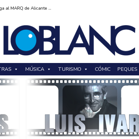
ga al MARQ de Alicante ...
TRAS
MÚSICA
TURISMO
CÓMIC
PEQUES