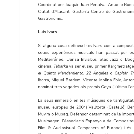
Coordinat per Joaquín Juan Penalva, Antonio Romero
Ciutat d’Alacant, Gasterra-Centre de Gastronom
Gastronòmic.
Luis Ivars
Si alguna cosa defineix Luis Ivars com a composito
seues experiències musicals han passat per est
Mediterráneo, Danza Invisible, Slac Jazz o Boo
cinema.
Tabarka
va ser el seu primer llargmetratge
el Quinto Mandamiento, 22 Ángeles
o
Capitán T
Iborra, Miguel Bardem, Vicente Molina Foix, Ant
nominat tres vegades als premis Goya (l’última l’a
La seua immersió en les músiques de l’antiguita
museu europeu de 2004) Valltorta (Castelló) Ben
Muvim o Mubag. Defensor determinat de la importà
Musimagen, l’Associació Espanyola de Compositors
Film & Audiovisual Composers of Europe) i és