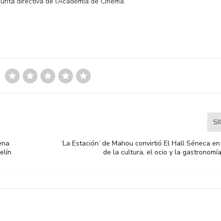
junta directiva de l’Acadèmia de Cinema.
S
ena
‘La Estación’ de Mahou convirtió El Hall Séneca en
elín
de la cultura, el ocio y la gastronomí