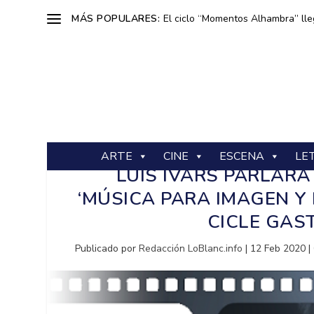
MÁS POPULARES:
El ciclo “Momentos Alhambra” lle
ARTE
CINE
ESCENA
LE
LUIS IVARS PARLARÀ
‘MÚSICA PARA IMAGEN Y
CICLE GAST
Publicado por
Redacción LoBlanc.info
|
12 Feb 2020
|