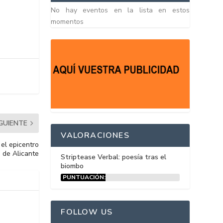
No hay eventos en la lista en estos
momentos
IGUIENTE
VALORACIONES
 el epicentro
a de Alicante
Striptease Verbal: poesía tras el
biombo
PUNTUACIÓN:
15%
FOLLOW US