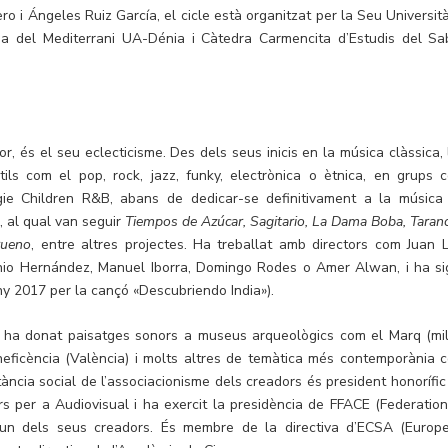
 i Ángeles Ruiz García, el cicle està organitzat per la Seu Università
ia del Mediterrani UA-Dénia i Càtedra Carmencita d’Estudis del Sa
r, és el seu eclecticisme. Des dels seus inicis en la música clàssica, 
ils com el pop, rock, jazz, funky, electrònica o ètnica, en grups 
gie Children R&B, abans de dedicar-se definitivament a la música
, al qual van seguir
Tiempos de Azúcar, Sagitario, La Dama Boba, Taran
rueno
, entre altres projectes. Ha treballat amb directors com Juan L
onio Hernández, Manuel Iborra, Domingo Rodes o Amer Alwan, i ha si
ny 2017 per la cançó «Descubriendo India»).
t ha donat paisatges sonors a museus arqueològics com el Marq (mil
eficència (València) i molts altres de temàtica més contemporània 
ncia social de l’associacionisme dels creadors és president honorífic
 per a Audiovisual i ha exercit la presidència de FFACE (Federation
 un dels seus creadors. És membre de la directiva d’ECSA (Europ