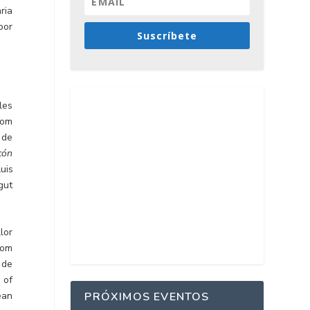
ria
bor
Suscríbete
les
com
 de
cón
uis
gut
lor
com
 de
 of
PRÓXIMOS EVENTOS
ean