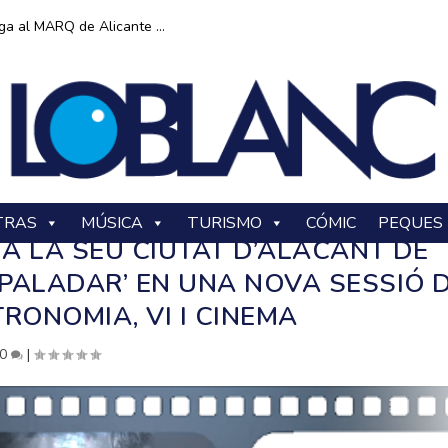
ga al MARQ de Alicante ...
TRAS
MÚSICA
TURISMO
CÓMIC
PEQUES
 A LA SEU CIUTAT D’ALACANT DE
 PALADAR’ EN UNA NOVA SESSIÓ 
RONOMIA, VI I CINEMA
0
|