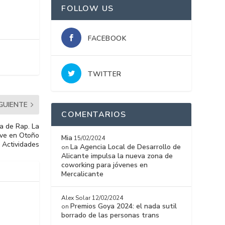
FOLLOW US
FACEBOOK
TWITTER
IGUIENTE
COMENTARIOS
a de Rap. La
lve en Otoño
Mia
15/02/2024
e Actividades
La Agencia Local de Desarrollo de
on
Alicante impulsa la nueva zona de
coworking para jóvenes en
Mercalicante
Alex Solar
12/02/2024
Premios Goya 2024: el nada sutil
on
borrado de las personas trans