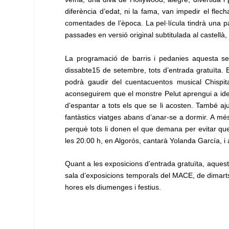
diferència d’edat, ni la fama, van impedir el fle
comentades de l’època. La pel·lícula tindrà una p
passades en versió original subtitulada al castellà, 
La programació de barris i pedanies aquesta set
dissabte15 de setembre, tots d’entrada gratuïta. En
podrà gaudir del cuentacuentos musical Chispit
aconseguirem que el monstre Pelut aprengui a iden
d’espantar a tots els que se li acosten. També a
fantàstics viatges abans d’anar-se a dormir. A m
perquè tots li donen el que demana per evitar que 
les 20.00 h, en Algorós, cantarà Yolanda García, i
Quant a les exposicions d’entrada gratuïta, aquesta
sala d’exposicions temporals del MACE, de dimarts
hores els diumenges i festius.