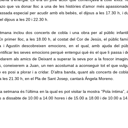
chazo que va donar lloc a una de les històries d’amor més apassionade
assada especial per acudir amb els bebès, el dijous a les 17.30 h, i d
el dijous a les 20 i 22.30 h.
mana inclou dos concerts de cobla i una obra per al públic infantil
 primer lloc, a les 18.00 h, al costat del Cor de Jesús, el públic famil
a i Agustín descobreixen emocions, en el qual, amb ajuda del públ
tificar les seves emocions perquè entengui què és el que li passa i de
judarem als amics de Deixant a superar la seva por a la foscor imagin
és, coneixerem a Juan, un nen acostumat a aconseguir tot el que vulg
es posi a plorar i a cridar. D’altra banda, quant als concerts de cobla
 a les 21.30 h, en el Pla de Sant Josep, cantarà Ángela Moreno.
 setmana és l’última en la qual es pot visitar la mostra “Pola íntima”, a
 a dissabte de 10.00 a 14.00 hores i de 15.00 a 18.00 i de 10.00 a 14