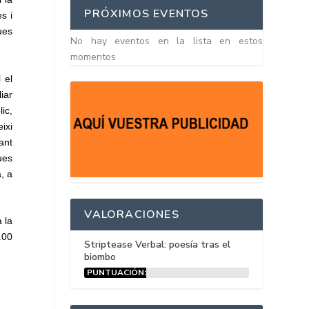
PRÓXIMOS EVENTOS
s i
ues
No hay eventos en la lista en estos
momentos
 el
iar
ic,
ixi
ant
ues
, a
VALORACIONES
 la
.00
Striptease Verbal: poesía tras el
biombo
PUNTUACIÓN:
15%