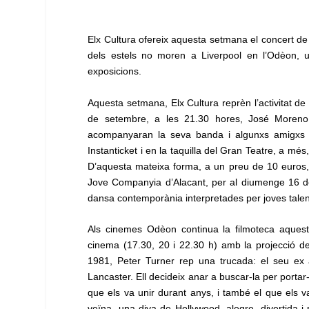
Elx Cultura ofereix aquesta setmana el concert de
dels estels no moren a Liverpool en l’Odèon, un
exposicions.
Aquesta setmana, Elx Cultura reprèn l’activitat 
de setembre, a les 21.30 hores, José Moreno
acompanyaran la seva banda i algunxs amigxs s
Instanticket i en la taquilla del Gran Teatre, a m
D’aquesta mateixa forma, a un preu de 10 euros,e
Jove Companyia d’Alacant, per al diumenge 16 d
dansa contemporània interpretades per joves talen
Als cinemes Odèon continua la filmoteca aquest
cinema (17.30, 20 i 22.30 h) amb la projecció de
1981, Peter Turner rep una trucada: el seu ex 
Lancaster. Ell decideix anar a buscar-la per portar-l
que els va unir durant anys, i també el que els v
veïna, una diva de Hollywood, alegre, divertida i 