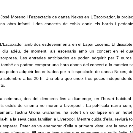
 José Moreno i l’espectacle de dansa Nexes en L’Escorxador, la projec
a obra infantil i dos concerts de cobla donin els barris i pedanie
de L’Escoxador amb dos esdeveniments en el Espai Escènic. El dissabte
 diu adéu, de moment, als escenaris amb un concert en el qual
orpresa. Les entrades anticipades es poden adquirir per 7 euros
és, també es podran comprar una hora abans del concert a la mateixa sa
s poden adquirir les entrades per a l’espectacle de dansa Nexes, de
e setembre a les 20 h. Una obra que uneix tres peces independents
ts.
a setmana, des del dimecres fins a diumenge, en l’horari habitual 
ls estels de cinema no moren a Liverpool . La pel·lícula narra com,
amant, l’actriu Gloria Grahame, ha sofert un col·lapse en un hotel
a-hi a la seva casa familiar, a Liverpool. Mentre cuida d’ella, reviurà to
a separar. Peter es va enamorar d’ella a primera vista; era la seva n
plena d’energia. Ell era un jove actor que començava a collir èxits. Ni