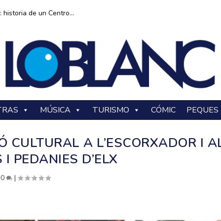
historia de un Centro...
TRAS
MÚSICA
TURISMO
CÓMIC
PEQUES
 CULTURAL A L’ESCORXADOR I A
 I PEDANIES D’ELX
|
0
|