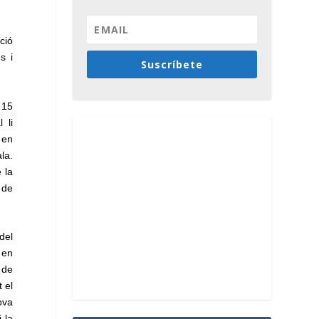
ció
s i
Suscríbete
 15
 li
 en
la.
 la
 de
del
 en
 de
t el
ova
 la