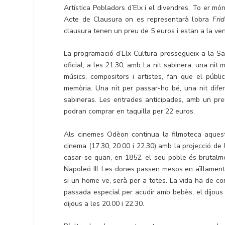
Artística Pobladors d’Elx i el divendres, To er m
Acte de Clausura on es representarà l’obra
Frid
clausura tenen un preu de 5 euros i estan a la ven
La programació d’Elx Cultura prossegueix a la Sa
oficial, a les 21.30, amb La nit sabinera, una ni
músics, compositors i artistes, fan que el públ
memòria. Una nit per passar-ho bé, una nit difer
sabineras. Les entrades anticipades, amb un pre
podran comprar en taquilla per 22 euros.
Als cinemes Odèon continua la filmoteca aquest
cinema (17.30, 20.00 i 22.30) amb la projecció de 
casar-se quan, en 1852, el seu poble és brutalm
Napoleó III. Les dones passen mesos en aïllament
si un home ve, serà per a totes. La vida ha de con
passada especial per acudir amb bebès, el dijous a
dijous a les 20.00 i 22.30.