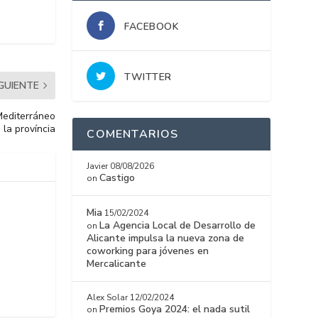
FACEBOOK
TWITTER
IGUIENTE
 Mediterráneo
 la província
COMENTARIOS
Javier
08/08/2026
Castigo
on
Mia
15/02/2024
La Agencia Local de Desarrollo de
on
Alicante impulsa la nueva zona de
coworking para jóvenes en
Mercalicante
Alex Solar
12/02/2024
Premios Goya 2024: el nada sutil
on