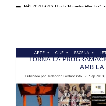
MÁS POPULARES:
El ciclo “Momentos Alhambra” lle
ARTE
CINE
ESCENA
LE
TORNA LA PROGRAMACIÓ
AMB LA
Publicado por
Redacción LoBlanc.info
|
25 Sep 2018