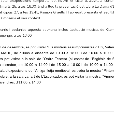
la d’exposicions temporals del MAHE el cicle d’Activitats cultur
imarts 25, a les 18.30, tindrà lloc la presentació del llibre La Dama d’E
 dijous 27, a les 19.45, Raimon Graells I Fabregat presenta el seu lli
s Bronzes»
i el seu context.
barris i pedanies aquesta setmana inclou l’actuació musical de Kilo
iumenge, a les 13.00.
 9 de desembre, es pot visitar “Els misteris assumpcionistes d’Elx, Valèn
el MAHE, de dilluns a dissabte de 10.00 a 18.00 i de 10.00 a 15.00 
es pot visitar a la sala de l’Ordre Tercera (al costat de l’Església de 
 dissabte, de 10.00 a 14.00 i de 15.00 a 18.00 i de 10.00 a 14.00 
ala d’exposicions de l’Antiga llotja medieval, es troba la mostra “Pinte
tubre, a la sala Lanart de L’Escorxador, es pot visitar la mostra, “Amnes
divendres, d’11.00 a 14.00