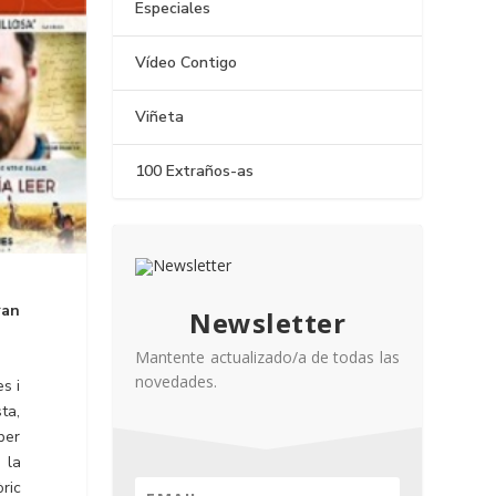
Especiales
Vídeo Contigo
Viñeta
100 Extraños-as
ran
Newsletter
Mantente actualizado/a de todas las
novedades.
s i
ta,
per
 la
òric