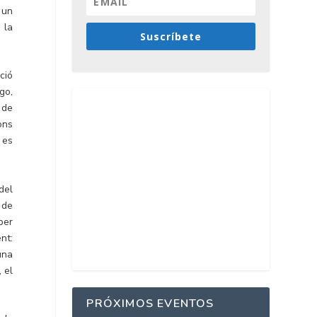
 un
 la
Suscríbete
ció
go,
 de
ons
 es
del
 de
per
nt:
una
 el
PRÓXIMOS EVENTOS