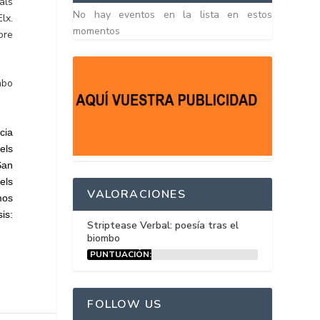
als
No hay eventos en la lista en estos
lx.
momentos
bre
mbo
cia
els
San
els
VALORACIONES
mos
is:
Striptease Verbal: poesía tras el
biombo
PUNTUACIÓN:
15%
FOLLOW US