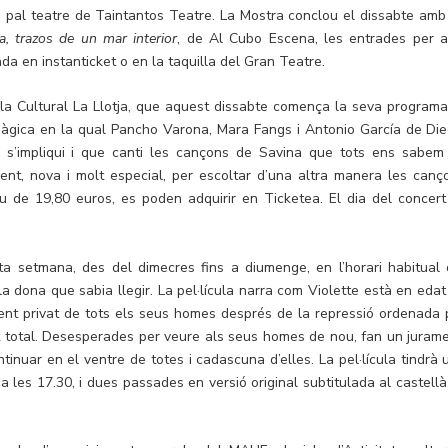
ón pal teatre de Taintantos Teatre. La Mostra conclou el dissabte amb
a, trazos de un mar interior
, de Al Cubo Escena, les entrades per a
da en instanticket o en la taquilla del Gran Teatre.
la Cultural La Llotja, que aquest dissabte comença la seva programa
t màgica en la qual Pancho Varona, Mara Fangs i Antonio García de Die
ic s’impliqui i que canti les cançons de Savina que tots ens sabem
ent, nova i molt especial, per escoltar d’una altra manera les canç
u de 19,80 euros, es poden adquirir en Ticketea. El dia del concert
a setmana, des del dimecres fins a diumenge, en l’horari habitual 
la dona que sabia llegir. La pel·lícula narra com Violette està en edat
ent privat de tots els seus homes després de la repressió ordenada 
 total. Desesperades per veure als seus homes de nou, fan un jurame
tinuar en el ventre de totes i cadascuna d’elles. La pel·lícula tindrà 
 les 17.30, i dues passades en versió original subtitulada al castellà,