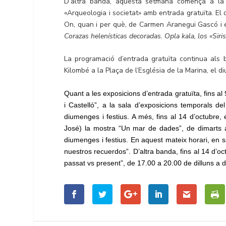
D’altra banda, aquesta setmana comença a la sa
«Arqueologia i societat» amb entrada gratuïta. El d
On, quan i per què, de Carmen Aranegui Gascó i el
Corazas helenísticas decoradas. Opla kala, los «Siri
La programació d’entrada gratuïta continua als 
Kilombé a la Plaça de l’Església de la Marina, el d
Quant a les exposicions d’entrada gratuïta, fins al
i Castelló”, a la sala d’exposicions temporals d
diumenges i festius. A més, fins al 14 d’octubre, 
José) la mostra “Un mar de dades”, de dimarts a
diumenges i festius. En aquest mateix horari, en s
nuestros recuerdos”. D’altra banda, fins al 14 d’oc
passat vs present”, de 17.00 a 20.00 de dilluns a 