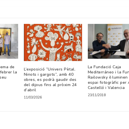
inema de
La Fundació Caja
L’exposició “Univers Pètal.
 febrer la
Mediterráneo i la Fu
Ninots i gargots”, amb 40
 seu
Railowsky il·luminen
obres, es podrà gaudir des
espai fotogràfic per 
del dijous fins al pròxim 24
Castelló i Valencia
d’abril
23/11/2018
11/03/2026