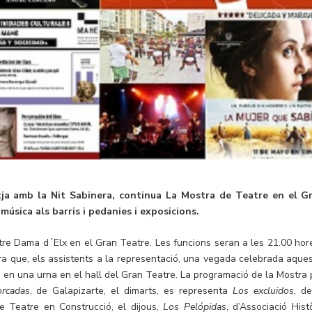
tja amb la Nit Sabinera, continua La Mostra de Teatre en el G
 música als barris i pedanies i exposicions.
re Dama d´Elx en el Gran Teatre. Les funcions seran a les 21.00 hore
era que, els assistents a la representació, una vegada celebrada aques
i en una urna en el hall del Gran Teatre. La programació de la Mostra 
orcadas
, de Galapizarte, el dimarts, es representa
Los excluidos
, de
de Teatre en Construcció, el dijous,
Los Pelópidas
, d’Associació Hist