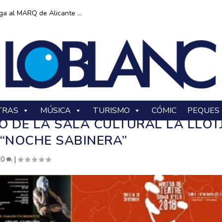
ga al MARQ de Alicante ...
TRAS
MÚSICA
TURISMO
CÓMIC
PEQUES
 DE LA SALA CULTURAL LA LLOT
 “NOCHE SABINERA”
|
0
|