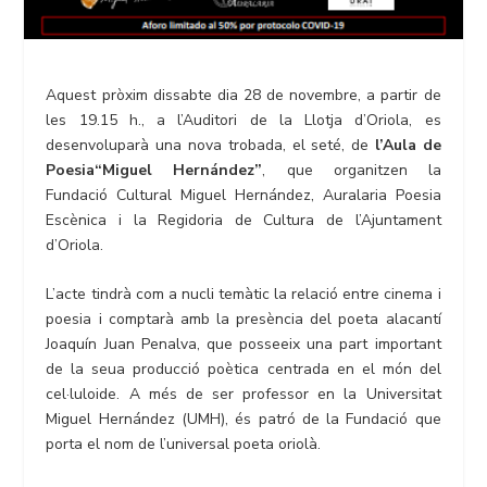
Aquest pròxim dissabte dia 28 de novembre, a partir de
les 19.15 h., a l’Auditori de la Llotja d’Oriola, es
desenvoluparà una nova trobada, el seté, de
l’Aula de
Poesia
“
Miguel Hern
á
ndez
”
, que organitzen la
Fundació Cultural Miguel Hernández, Auralaria Poesia
Escènica i la Regidoria de Cultura de l’Ajuntament
d’Oriola.
L’acte tindrà com a nucli temàtic la relació entre cinema i
poesia i comptarà amb la presència del poeta alacantí
Joaquín Juan Penalva, que posseeix una part important
de la seua producció poètica centrada en el món del
cel·luloide. A més de ser professor en la Universitat
Miguel Hernández (UMH), és patró de la Fundació que
porta el nom de l’universal poeta oriolà.