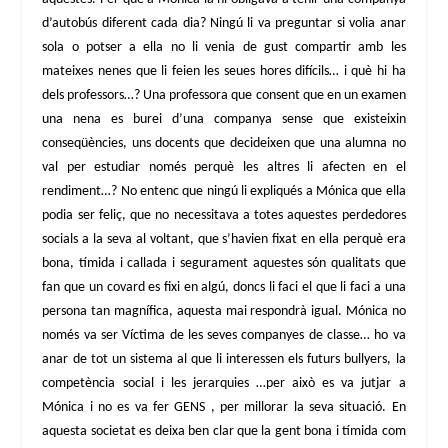
d’autobús diferent cada dia? Ningú li va preguntar si volia anar
sola o potser a ella no li venia de gust compartir amb les
mateixes nenes que li feien les seues hores difícils… i què hi ha
dels professors…? Una professora que consent que en un examen
una nena es burei d’una companya sense que existeixin
conseqüències, uns docents que decideixen que una alumna no
val per estudiar només perquè les altres li afecten en el
rendiment…? No entenc que ningú li expliqués a Mónica que ella
podia ser feliç, que no necessitava a totes aquestes perdedores
socials a la seva al voltant, que s’havien fixat en ella perquè era
bona, tímida i callada i segurament aquestes són qualitats que
fan que un covard es fixi en algú, doncs li faci el que li faci a una
persona tan magnífica, aquesta mai respondrà igual. Mónica no
només va ser Víctima de les seves companyes de classe… ho va
anar de tot un sistema al que li interessen els futurs bullyers, la
competència social i les jerarquies …per això es va jutjar a
Mónica i no es va fer GENS , per millorar la seva situació. En
aquesta societat es deixa ben clar que la gent bona i tímida com