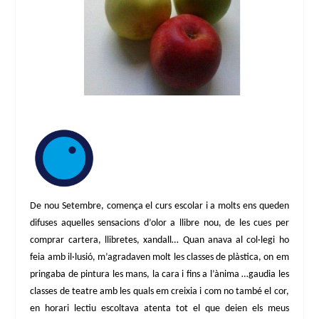
De nou Setembre, comença el curs escolar i a molts ens queden
difuses aquelles sensacions d’olor a llibre nou, de les cues per
comprar cartera, llibretes, xandall… Quan anava al col·legi ho
feia amb il·lusió, m’agradaven molt les classes de plàstica, on em
pringaba de pintura les mans, la cara i fins a l’ànima …gaudia les
classes de teatre amb les quals em creixia i com no també el cor,
en horari lectiu escoltava atenta tot el que deien els meus