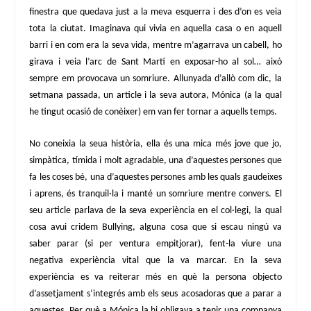
finestra que quedava just a la meva esquerra i des d’on es veia
tota la ciutat. Imaginava qui vivia en aquella casa o en aquell
barri i en com era la seva vida, mentre m’agarrava un cabell, ho
girava i veia l’arc de Sant Martí en exposar-ho al sol… això
sempre em provocava un somriure. Allunyada d’allò com dic, la
setmana passada, un article i la seva autora, Mónica (a la qual
he tingut ocasió de conèixer) em van fer tornar a aquells temps.
No coneixia la seua història, ella és una mica més jove que jo,
simpàtica, tímida i molt agradable, una d’aquestes persones que
fa les coses bé, una d’aquestes persones amb les quals gaudeixes
i aprens, és tranquil·la i manté un somriure mentre convers. El
seu article parlava de la seva experiència en el col·legi, la qual
cosa avui cridem Bullying, alguna cosa que si escau ningú va
saber parar (si per ventura empitjorar), fent-la viure una
negativa experiència vital que la va marcar. En la seva
experiència es va reiterar més en què la persona objecto
d’assetjament s’integrés amb els seus acosadoras que a parar a
aquestes. Per què a Mónica la hi obligava a tenir una companya