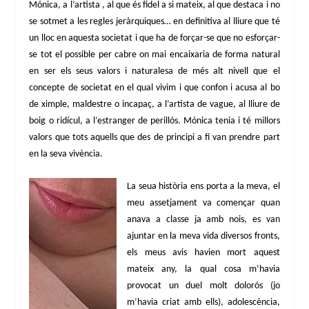
Mónica, a l’artista , al que és fidel a si mateix, al que destaca i no
se sotmet a les regles jeràrquiques… en definitiva al lliure que té
un lloc en aquesta societat i que ha de forçar-se que no esforçar-
se tot el possible per cabre on mai encaixaria de forma natural
en ser els seus valors i naturalesa de més alt nivell que el
concepte de societat en el qual vivim i que confon i acusa al bo
de ximple, maldestre o incapaç, a l’artista de vague, al lliure de
boig o ridícul, a l’estranger de perillós. Mónica tenia i té millors
valors que tots aquells que des de principi a fi van prendre part
en la seva vivència.
La seua història ens porta a la meva, el
meu assetjament va començar quan
anava a classe ja amb nois, es van
ajuntar en la meva vida diversos fronts,
els meus avis havien mort aquest
mateix any, la qual cosa m’havia
provocat un duel molt dolorós (jo
m’havia criat amb ells), adolescència,