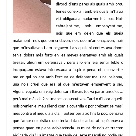
divorci d’uns pares als quals amb prou
feines coneixia i amb els quals m’havia
vist obligada a mudar-me feia poc. Nois
cabrejant-me, nois empenyent-me,
nois que em deien que els queia
malament, nois que em cridaven, nois que m’amenaçaven, nois
que m’insultaven i em pegaven i als quals ni contestava doncs
tenia dolors més forts en les meves entranyes amb els quals
bregar, algun em defensava , però allò em feia sentir feble o
incapaç…no estava interessada a inspirar pena, ni a convertir-
me en qui no era amb l’excusa de defensar-me, una peleona,
una noia cruel que era al que m’estaven empenyent a ser.
Alguna vegada em vaig defensar i llavors tot va parar uns dies …
però mai més de 2 setmanes consecutives. Tard o d’hora aquells
nois prenien el meu silenci com a covardia o por creixent-se més i
més contra el meu dia a dia… potser per això fins fa poc, pensava
que l’amor no existia o que tenia data de caducitat i què anava a
pensar quan en plena adolescència un munt de nois et tracten
així cada dia? La imatge que tenia del sexe masculí no podia ser