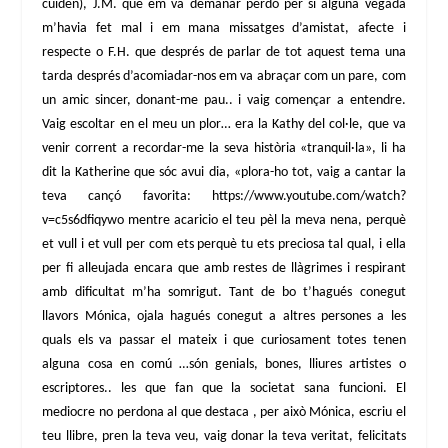
cuiden), J.M. que em va demanar perdó per si alguna vegada
m’havia fet mal i em mana missatges d’amistat, afecte i
respecte o F.H. que després de parlar de tot aquest tema una
tarda després d’acomiadar-nos em va abraçar com un pare, com
un amic sincer, donant-me pau.. i vaig començar a entendre.
Vaig escoltar en el meu un plor… era la Kathy del col·le, que va
venir corrent a recordar-me la seva història «tranquil·la», li ha
dit la Katherine que sóc avui dia, «plora-ho tot, vaig a cantar la
teva cançó favorita: https://www.youtube.com/watch?
v=c5s6dfiqywo mentre acaricio el teu pèl la meva nena, perquè
et vull i et vull per com ets perquè tu ets preciosa tal qual, i ella
per fi alleujada encara que amb restes de llàgrimes i respirant
amb dificultat m’ha somrigut. Tant de bo t’hagués conegut
llavors Mónica, ojala hagués conegut a altres persones a les
quals els va passar el mateix i que curiosament totes tenen
alguna cosa en comú …són genials, bones, lliures artistes o
escriptores.. les que fan que la societat sana funcioni. El
mediocre no perdona al que destaca , per això Mónica, escriu el
teu llibre, pren la teva veu, vaig donar la teva veritat, felicitats