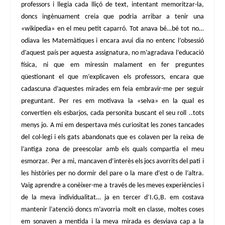
professors i llegia cada lliçó de text, intentant memoritzar-la,
doncs ingènuament creia que podria arribar a tenir una
«wikipedia» en el meu petit caparró. Tot anava bé…bé tot no…
odiava les Matemàtiques i encara avui dia no entenc l’obsessió
d’aquest país per aquesta assignatura, no m’agradava l’educació
física, ni que em miressin malament en fer preguntes
qüestionant el que m’explicaven els professors, encara que
cadascuna d’aquestes mirades em feia embravir-me per seguir
preguntant. Per res em motivava la «selva» en la qual es
convertien els esbarjos, cada personita buscant el seu roll ..tots
menys jo. A mi em despertava més curiositat les zones tancades
del col·legi i els gats abandonats que es colaven per la reixa de
l’antiga zona de preescolar amb els quals compartia el meu
esmorzar. Per a mi, mancaven d’interès els jocs avorrits del pati i
les històries per no dormir del pare o la mare d’est o de l’altra.
Vaig aprendre a conèixer-me a través de les meves experiències i
de la meva individualitat… ja en tercer d’I.G,B. em costava
mantenir l’atenció doncs m’avorria molt en classe, moltes coses
em sonaven a mentida i la meva mirada es desviava cap a la