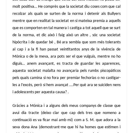
molt positiva… He comprès que la societat diu coses com que cal
recolzar als quals se surten de la norma i detenir als Bullyers
mentre que en realitat la societat en si mateixa premia a aquells
que es comporten en tal manera i castiga a tot aquell que se surt
de la norma, et dic això i faig això un altre , sóc una societat
hipòcrita i de quedar bé , Bé ara sembla que som més tolerants
al cap i a la fi han passat veintitantos anys de la vivència de
Mónica o de la meva, ara pots ser el que vulguis, mentre no ho
diguis… anem avançant, es tracta de guardar les aparences,
aquesta societat malalta no avançaria pels rumbs piscopáticos
pels quals camina si no fora per premiar fechorías o no castigar-
les a l’excés, però si hem avançat ….Per què ara se suïciden nens
i adolescents per aquesta causa? .
Gràcies a Mónica i a alguns dels meus companys de classe que
avui dia tracte (deixo clar que cap dels tres que nomeno a
continuació es va ficar mai amb mi) com a S. M. que adora a la
seva dona Ana (demostrant-me que hi ha homes que estimen i