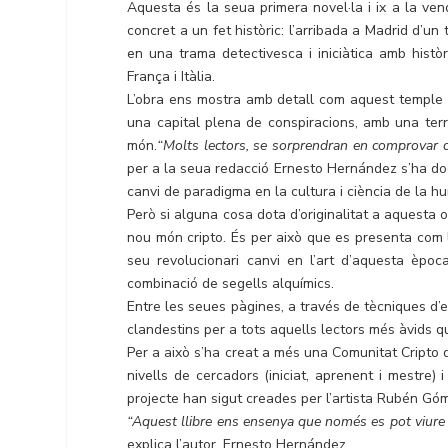
Aquesta és la seua primera novel·la i ix a la ve
concret a un fet històric: l’arribada a Madrid d’un 
en una trama detectivesca i iniciàtica amb històr
França i Itàlia.
L’obra ens mostra amb detall com aquest temple p
una capital plena de conspiracions, amb una terr
món.
“Molts lectors, se sorprendran en comprovar qu
per a la seua redacció Ernesto Hernández s’ha do
canvi de paradigma en la cultura i ciència de la hu
Però si alguna cosa dota d’originalitat a aquesta o
nou món cripto. És per això que es presenta com l
seu revolucionari canvi en l’art d’aquesta èpo
combinació de segells alquímics.
Entre les seues pàgines, a través de tècniques d’e
clandestins per a tots aquells lectors més àvids q
Per a això s’ha creat a més una Comunitat Cripto
nivells de cercadors (iniciat, aprenent i mestre
projecte han sigut creades per l’artista Rubén Gó
“Aquest llibre ens ensenya que només es pot viure so
explica l’autor, Ernesto Hernández.