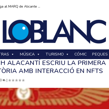
ga al MARQ de Alicante ...
TRAS
MÚSICA
TURISMO
CÓMIC
PEQUES
CH ALACANTÍ ESCRIU LA PRIMERA
TÒRIA AMB INTERACCIÓ EN NFTS
0
|