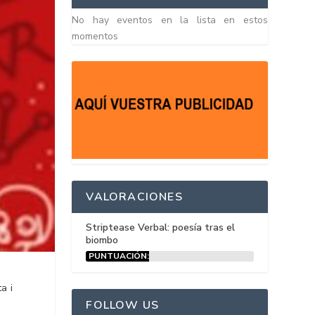
No hay eventos en la lista en estos
momentos
VALORACIONES
Striptease Verbal: poesía tras el
biombo
PUNTUACIÓN:
15%
a i
FOLLOW US