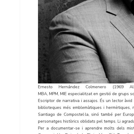
Ernesto Hernández Colmenero (1969 Ala
MBA, MPM, MIE especialitzat en gestió de grups soc
Escriptor de narrativa i assajos. És un lector àvid 
biblioteques més emblemàtiques i hermètiques, no
Santiago de Compostel·la, sinó també per Europa:
personatges històrics oblidats pel temps. Li agrada 
Per a documentar-se i aprendre molts dels mist