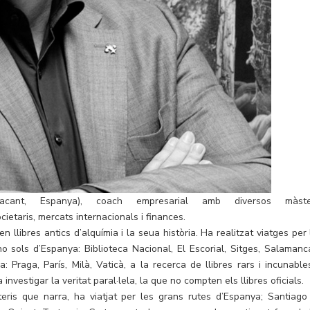
cant, Espanya), coach empresarial amb diversos màste
ietaris, mercats internacionals i finances.
en llibres antics d’alquímia i la seua història. Ha realitzat viatges per
 sols d’Espanya: Biblioteca Nacional, El Escorial, Sitges, Salamanc
 Praga, París, Milà, Vaticà, a la recerca de llibres rars i incunable
investigar la veritat paral·lela, la que no compten els llibres oficials.
eris que narra, ha viatjat per les grans rutes d’Espanya; Santiago