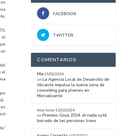
 en
insa
FACEBOOK
te,
70,
TWITTER
 el
 que
 un
COMENTARIOS
del
 el
Mia
15/02/2024
una
La Agencia Local de Desarrollo de
on
Alicante impulsa la nueva zona de
coworking para jóvenes en
ges
Mercalicante
là.
res
Alex Solar
12/02/2024
est
Premios Goya 2024: el nada sutil
on
borrado de las personas trans
eta”
Juanjo Cervetto
10/10/2022