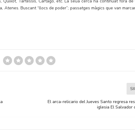
, Quixot, Tartessis, Cartago, etc. La seua cerca ha continuat fora de 
oma, Atenes. Buscant “llocs de poder”; passatges màgics que van marcar
S
la
El arca-relicario del Jueves Santo regresa re
iglesia El Salvador