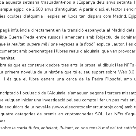
nda aquesta setmana traslladant-nos a l’Espanya dels anys setanta. I
temple egipci de 2.500 anys d’antiguitat. A partir d’ací, el lector s’end
ies ocultes d’alquímia i espies en llocs tan dispars com Madrid, Egip
agà influència directament en la transició espanyola al Madrid dels 
ible Guerra Freda entre russos i americans amb l’objectiu de dominar
e la realitat, supera mil i una vegades a la ficció”
explica l’autor. I és
cumentat amb personatges i llibres reals d’alquímia, que van provocar
manitat.
bra és que es construeix sobre tres arts; la prosa, el dibuix i les NFTs 
a primera novel·la de la història que té el seu suport sobre Web 3.0 i
ca. I és que el llibre genera una cerca de la Pedra Filosofal amb 
ncriptació i ocultació de l’Alquímia, s’amaguen segons i tercers missat
ue vulguen iniciar una investigació pel seu compte i fer un pas més enl
 de seguidors de la novel·la (www.elsecretodelmercuriorojo.com) amb t
) i quatre categories de premis en criptomonedas SOL. Les NFts d’aqu
mez.
bre la corda fluixa, anhelant, lluitant, en una tensió mai del tot satisf