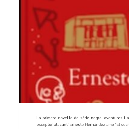
La primera novel·la de sèrie negra, aventures i 
escriptor alacantí Ernesto Hernández amb “El sec