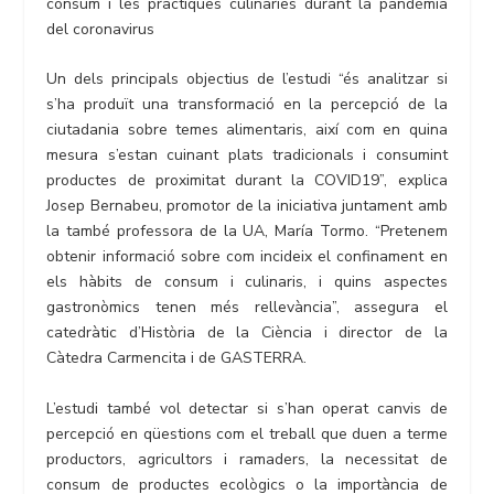
consum i les pràctiques culinàries durant la pandèmia
del coronavirus
Un dels principals objectius de l’estudi “és analitzar si
s’ha produït una transformació en la percepció de la
ciutadania sobre temes alimentaris, així com en quina
mesura s’estan cuinant plats tradicionals i consumint
productes de proximitat durant la COVID19”, explica
Josep Bernabeu, promotor de la iniciativa juntament amb
la també professora de la UA, María Tormo. “Pretenem
obtenir informació sobre com incideix el confinament en
els hàbits de consum i culinaris, i quins aspectes
gastronòmics tenen més rellevància”, assegura el
catedràtic d’Història de la Ciència i director de la
Càtedra Carmencita i de GASTERRA.
L’estudi també vol detectar si s’han operat canvis de
percepció en qüestions com el treball que duen a terme
productors, agricultors i ramaders, la necessitat de
consum de productes ecològics o la importància de