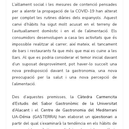
L’aïllament social i les mesures de contenció pensades
per a alentir la propagació de la COVID-19 han alterat
per complet les rutines diàries dels espanyols. Aquest
canvi d’hàbits ha sigut molt acusat en el terreny de
l’avituallament domèstic i en el de l’alimentació. Els
consumidors desenvolupen a casa les activitats que és
impossible realitzar al carrer; així mateix, el tancament
de bars i restaurants fa que més que mai es cuine a les
llars. Al que es podria considerar el temor inicial davant
d’un suposat desproveïment, pot haver-lo succeït una
nova predisposició davant la gastronomia, una nova
preocupació per la salut i una nova percepció de
l’alimentació.
Des d’aquestes premisses, la
Càtedra Carmencita
d’Estudis del Sabor Gastronòmic de la Universitat
d’Alacant
i el
Centre de Gastronomia del Mediterrani
UA-Dénia (GASTERRA)
han elaborat un
qüestionari
a
partir del qual s’examinarà la tendència en els hàbits de