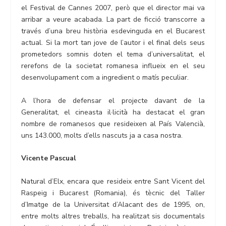
el Festival de Cannes 2007, però que el director mai va
arribar a veure acabada. La part de ficció transcorre a
través d’una breu història esdevinguda en el Bucarest
actual. Si la mort tan jove de l’autor i el final dels seus
prometedors somnis doten el tema d’universalitat, el
rerefons de la societat romanesa influeix en el seu
desenvolupament com a ingredient o matís peculiar.
A l’hora de defensar el projecte davant de la
Generalitat, el cineasta il·licità ha destacat el gran
nombre de romanesos que resideixen al País Valencià,
uns 143.000, molts d’ells nascuts ja a casa nostra.
Vicente Pascual
Natural d’Elx, encara que resideix entre Sant Vicent del
Raspeig i Bucarest (Romania), és tècnic del Taller
d’Imatge de la Universitat d’Alacant des de 1995, on,
entre molts altres treballs, ha realitzat sis documentals