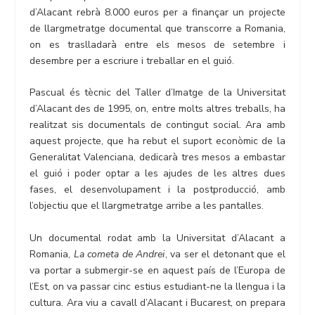
d’Alacant rebrà 8.000 euros per a finançar un projecte
de llargmetratge documental que transcorre a Romania,
on es traslladarà entre els mesos de setembre i
desembre per a escriure i treballar en el guió.
Pascual és tècnic del Taller d’Imatge de la Universitat
d’Alacant des de 1995, on, entre molts altres treballs, ha
realitzat sis documentals de contingut social. Ara amb
aquest projecte, que ha rebut el suport econòmic de la
Generalitat Valenciana, dedicarà tres mesos a embastar
el guió i poder optar a les ajudes de les altres dues
fases, el desenvolupament i la postproducció, amb
l’objectiu que el llargmetratge arribe a les pantalles.
Un documental rodat amb la Universitat d’Alacant a
Romania,
La cometa de Andrei
, va ser el detonant que el
va portar a submergir-se en aquest país de l’Europa de
l’Est, on va passar cinc estius estudiant-ne la llengua i la
cultura. Ara viu a cavall d’Alacant i Bucarest, on prepara