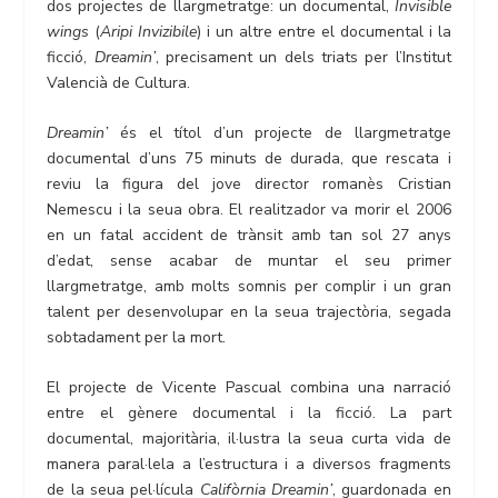
dos projectes de llargmetratge: un documental,
Invisible
wings
(
Aripi Invizibile
) i un altre entre el documental i la
ficció,
Dreamin’
, precisament un dels triats per l’Institut
Valencià de Cultura.
Dreamin’
és el títol d’un projecte de llargmetratge
documental d’uns 75 minuts de durada, que rescata i
reviu la figura del jove director romanès Cristian
Nemescu i la seua obra. El realitzador va morir el 2006
en un fatal accident de trànsit amb tan sol 27 anys
d’edat, sense acabar de muntar el seu primer
llargmetratge, amb molts somnis per complir i un gran
talent per desenvolupar en la seua trajectòria, segada
sobtadament per la mort.
El projecte de Vicente Pascual combina una narració
entre el gènere documental i la ficció. La part
documental, majoritària, il·lustra la seua curta vida de
manera paral·lela a l’estructura i a diversos fragments
de la seua pel·lícula
Califòrnia Dreamin’
, guardonada en