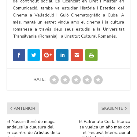
de contingut social. És llicenciat en Dret i màster en
Comunicació, també va estudiar Història i Estètica del
Cinema a Valladolid i Guió Cinematogràfic a Cuba. A
més, manté un estret vincle amb el cinema i la cultura
romanesa a través dels seus estudis a la Universitat
Transilvania (Romania) i a l’Institut Cultural Romanès.
RATE:
ANTERIOR
SIGUIENTE
El Nassim llenó de magia
El Patronato Costa Blanca
andalusí la clausura del
se vuelca un año más con
Encuentro de Artistas de la
el ‘Festival Internacional