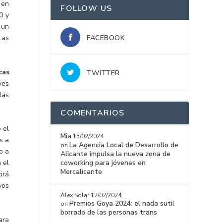
 en
FOLLOW US
0 y
 un
FACEBOOK
Las
cas
TWITTER
ves
las
COMENTARIOS
 el
Mia
15/02/2024
s a
La Agencia Local de Desarrollo de
on
o a
Alicante impulsa la nueva zona de
coworking para jóvenes en
 el
Mercalicante
irá
yos
Alex Solar
12/02/2024
Premios Goya 2024: el nada sutil
on
borrado de las personas trans
ara