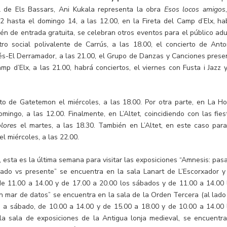
l de Els Bassars, Ani Kukala representa la obra
Esos locos amigos
2 hasta el domingo 14, a las 12.00, en la Fireta del Camp d’Elx, ha
bién de entrada gratuita, se celebran otros eventos para el público adu
tro social polivalente de Carrús, a las 18.00, el concierto de Anto
més-El Derramador, a las 21.00, el Grupo de Danzas y Canciones prese
mp d’Elx, a las 21.00, habrá conciertos, el viernes con Fusta i Jazz y
rto de Gatetemon el miércoles, a las 18.00. Por otra parte, en La Ho
omingo, a las 12.00. Finalmente, en L’Altet, coincidiendo con las fies
olores
el martes, a las 18.30. También en L’Altet, en este caso para
el miércoles, a las 22.00.
, esta es la última semana para visitar las exposiciones “Amnesis: pas
sado vs presente” se encuentra en la sala Lanart de L’Escorxador y
de 11.00 a 14.00 y de 17.00 a 20.00 los sábados y de 11.00 a 14.00 
Un mar de datos” se encuentra en la sala de la Orden Tercera (al lado
s a sábado, de 10.00 a 14.00 y de 15.00 a 18.00 y de 10.00 a 14.00 
la sala de exposiciones de la Antigua lonja medieval, se encuentra