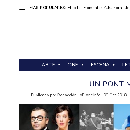
MÁS POPULARES:
El ciclo “Momentos Alhambra” lle
ARTE
CINE
ESCENA
LE
UN PONT 
Publicado por
Redacción LoBlanc.info
|
09 Oct 2018
|