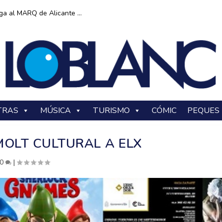
ga al MARQ de Alicante ...
TRAS
MÚSICA
TURISMO
CÓMIC
PEQUES
MOLT CULTURAL A ELX
0
|