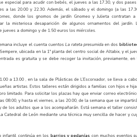
se especial para acudir con bebés, el jueves a las 17.30, y dos pases
ueves a las 20.00 y 22.30. Además, el sábado y el domingo (a las 17.3
nomes
, donde los gnomos de jardín Gnomeo y Julieta contratan a
ar la misteriosa desaparición de algunos ornamentos del jardín. 
 jueves a domingo y de 1.50 euros los miércoles.
 semana incluye el cuenta cuentos
La rateta presumida
en dos
bibliote
 Sempere, ubicada en la 1ª planta del centro social de Altabix, y el jue
entrada es gratuita y se debe recoger la invitación, previamente, en 
1.00 a 13.00 , en la sala de Plásticas de L’Escorxador, se lleva a cabo
s artistas. Estos talleres están dirigidos a familias con hijos e hija
oro limitado. Para solicitar los plazas hay que enviar correo electrónic
 08.00, y hasta el viernes, a las 20.00, de la semana que se impartirá
 y de los adultos que a los acompañarán. Está semana el taller consist
e la Catedral de León mediante una técnica muy sencilla de hacer y cu
 infantil continúa en los
barrios y pedanías
con muchos eventos p