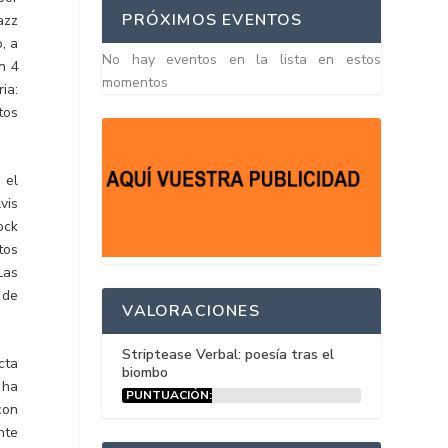
PRÓXIMOS EVENTOS
azz
, a
No hay eventos en la lista en estos
n 4
momentos
ia:
tos
 el
vis
ock
tos
Las
 de
VALORACIONES
Striptease Verbal: poesía tras el
cta
biombo
 ha
PUNTUACIÓN:
con
15%
nte