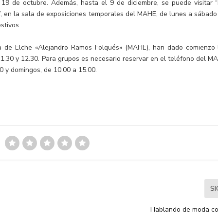
19 de octubre. Además, hasta el 9 de diciembre, se puede visitar “
ló”, en la sala de exposiciones temporales del MAHE, de lunes a sábado
stivos.
a de Elche «Alejandro Ramos Folqués» (MAHE), han dado comienzo 
11.30 y 12.30. Para grupos es necesario reservar en el teléfono del M
0 y domingos, de 10.00 a 15.00.
S
Hablando de moda co