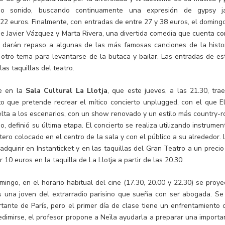
io sonido, buscando continuamente una expresión de gypsy j
22 euros. Finalmente, con entradas de entre 27 y 38 euros, el domingo
rge Javier Vázquez y Marta Rivera, una divertida comedia que cuenta co
ue darán repaso a algunas de las más famosas canciones de la histor
otro tema para levantarse de la butaca y bailar. Las entradas de es
as taquillas del teatro.
ue en la
Sala Cultural La Llotja
, que este jueves, a las 21.30, trae
o que pretende recrear el mítico concierto unplugged, con el que El
elta a los escenarios, con un show renovado y un estilo más country-r
 definió su última etapa. El concierto se realiza utilizando instrumen
tero colocado en el centro de la sala y con el público a su alrededor. 
dquirir en Instanticket y en las taquillas del Gran Teatro a un precio
 10 euros en la taquilla de La Llotja a partir de las 20.30.
ngo, en el horario habitual del cine (17.30, 20.00 y 22.30) se proye
 es una joven del extrarradio parisino que sueña con ser abogada. Se
ante de París, pero el primer día de clase tiene un enfrentamiento 
redimirse, el profesor propone a Neïla ayudarla a preparar una importa