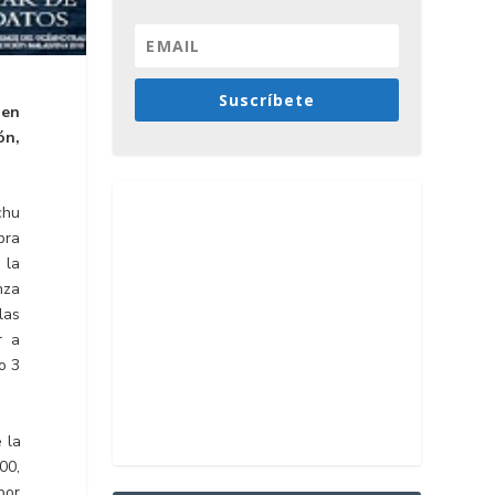
Suscríbete
 en
ón,
chu
bra
 la
nza
las
r a
o 3
 la
00,
por