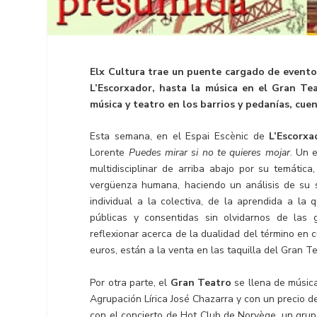
Elx Cultura trae un puente cargado de evento
L’Escorxador, hasta la música en el Gran Tea
música y teatro en los barrios y pedanías, cuen
Esta semana, en el Espai Escènic de
L’Escorxa
Lorente
Puedes mirar si no te quieres mojar
. Un 
multidisciplinar de arriba abajo por su temática
vergüenza humana, haciendo un análisis de su s
individual a la colectiva, de la aprendida a la 
públicas y consentidas sin olvidarnos de las
reflexionar acerca de la dualidad del término en 
euros, están a la venta en las taquilla del Gran Te
Por otra parte, el
Gran Teatro
se llena de músic
Agrupación Lírica José Chazarra y con un precio de
con el concierto de Hot Club de Norvège, un grup