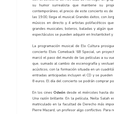
su humor surrealista que mantiene su prop
contemporáneo, el precio de este concierto es de 
las 19.00, llega el musical
Grandes éxitos
, con Jo
músicos en directo y 4 artistas polifacéticos q
grandes musicales, boleros, baladas y algún que 
espectáculos se pueden adquirir en Instanticket y l
La programación musical de Elx Cultura prosig
concierto Elvis Comeback ’68 Special, un proyect
marcó el paso del mundo de las películas a su vu
que, sumado al cambio de escenografía y vestuario,
acústicos, con la formación situada en un cuadrilá
entradas anticipadas incluyen el CD y se pueden a
8 euros. El día del concierto se podrán comprar por
En los cines
Odeón
desde el miércoles hasta domi
Una razón brillante
. En la película, Neïla Salah
matriculado en la facultad de Derecho más import
Pierre Mazard, un profesor algo conflictivo. Para 