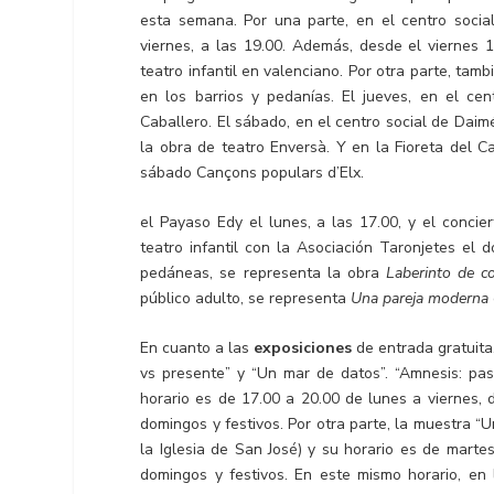
esta semana. Por una parte, en el centro socia
viernes, a las 19.00. Además, desde el viernes 1
teatro infantil en valenciano. Por otra parte, tam
en los barrios y pedanías. El jueves, en el cen
Caballero. El sábado, en el centro social de Dai
la obra de teatro Enversà. Y en la Fioreta del Ca
sábado Cançons populars d’Elx.
el Payaso Edy el lunes, a las 17.00, y el concie
teatro infantil con la Asociación Taronjetes el d
pedáneas, se representa la obra
Laberinto de c
público adulto, se representa
Una pareja moderna
En cuanto a las
exposiciones
de entrada gratuita
vs presente” y “Un mar de datos”. “Amnesis: pa
horario es de 17.00 a 20.00 de lunes a viernes, 
domingos y festivos. Por otra parte, la muestra “
la Iglesia de San José) y su horario es de marte
domingos y festivos. En este mismo horario, en 