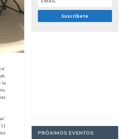
Suscríbete
ca”
ub,
 la
io,
las
as”
 11
PRÓXIMOS EVENTOS
los