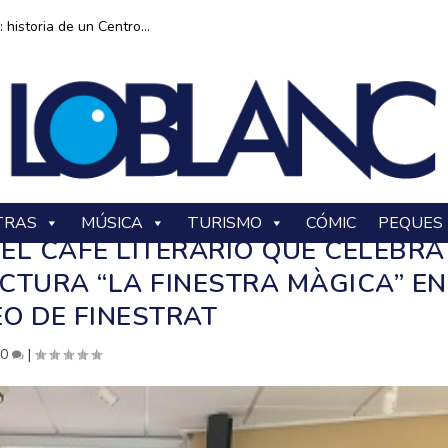
historia de un Centro...
TRAS
MÚSICA
TURISMO
CÓMIC
PEQUES
EL CAFÉ LITERARIO QUE CELEBRA
CTURA “LA FINESTRA MÀGICA” EN
O DE FINESTRAT
|
0
|