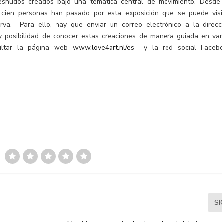
esnudos creados bajo una temática central de movimiento. Desde
e cien personas han pasado por esta exposición que se puede visi
rva. Para ello, hay que enviar un correo electrónico a la direcc
 posibilidad de conocer estas creaciones de manera guiada en var
ultar la página web
www.love4art.nl/es
y la red social Faceb
S