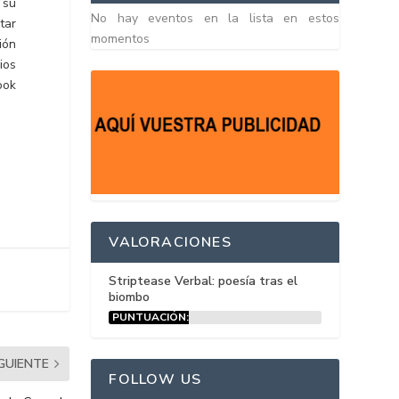
 su
No hay eventos en la lista en estos
tar
momentos
ión
ios
ook
VALORACIONES
Striptease Verbal: poesía tras el
biombo
PUNTUACIÓN:
15%
IGUIENTE
FOLLOW US