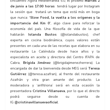
Encuentro Ágora Mediterránea 5.0, el próximo
martes 2
de junio a las 17:00 horas
tendrá lugar por Instagram
la sesión que tratará un tema que está más en boga
que nunca:
‘Slow Food, la vuelta a los orígenes y la
importancia del Km 0’
, algo clave para reforzar la
economía del país. Una filosofía de vida de la que
hablarán
Iolanda Bustos
(@iolandabustos), chef
experta en cocina biodinámica, cuyos valores están
presentes en cada una de las recetas que elabora en su
restaurante La Caléndula desde hace años y la
especialista en aceite y directora del Centro IFAPA de
Cabra,
Brígida Jiménez
(@brigidajimenezherrera). La
encargada de dar la bienvenida desde MEG será
Teresa
Gutiérrez
(@teresa.azafran), al frente del restaurante
Azafrán y otra gran amante del producto. La
moderadora y ‘anfitriona’ será en esta ocasión la
presentadora
Cristina Villanueva
, por lo que el directo
podrá seguirse desde su cuenta de
IG
@cristinavillanuevaoficial
.