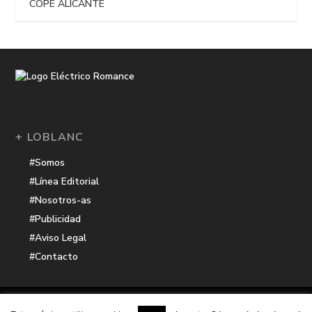
COPE ALICANTE
+ LOBLANC
#Somos
#Línea Editorial
#Nosotros-as
#Publicidad
#Aviso Legal
#Contacto
Una receta de
| Cocinada con cariño por
Electrico Romance