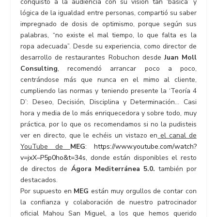
conquistó a la audiencia con su visión tan ‘básica’ y
lógica de la igualdad entre personas, compartió su saber
impregnado de dosis de optimismo, porque según sus
palabras, “no existe el mal tiempo, lo que falta es la
ropa adecuada”. Desde su experiencia, como director de
desarrollo de restaurantes Robuchon desde
Juan Moll
Consulting
, recomendó arrancar poco a poco,
centrándose más que nunca en el mimo al cliente,
cumpliendo las normas y teniendo presente la ‘Teoría 4
D’: Deseo, Decisión, Disciplina y Determinación… Casi
hora y media de lo más enriquecedora y sobre todo, muy
práctica, por lo que os recomendamos si no la pudisteis
ver en directo, que le echéis un vistazo en
el canal de
YouTube de
MEG
:
https://www.youtube.com/watch?
v=jxX–P5p0ho&t=34s
, donde están disponibles el resto
de directos de
Ágora Mediterránea 5.0.
también por
destacados.
Por supuesto en
MEG
están muy orgullos de contar con
la confianza y colaboración de nuestro patrocinador
oficial Mahou San Miguel, a los que hemos querido