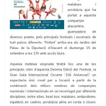
malabars i
acrobàcia que ha
portat a aquesta
companyia
alacantina,
guanyadora de
diversos premis, pels principals festivals i escenaris de
huit països diferents. “Potted” arriba ara als Jardins del
Palau de la Diputació d’Alacant el diumenge 15 de
setembre a les 17h amb accés lliure.
Aqueixa mateixa vesprada tindrà lloc una de les
principals cites d’aquesta Desena Edició del Festival, la
Gran Gala Internacional Circarte “10é Aniversari”, un
espectacle únic creat per a l’ocasió a partir de la
combinació dels millors nombres de companyies
nacionals i internacionals en un recorregut per diferents
disciplines, entre elles, beat box, malabars, antipodismo,
equilibris en cadires, acrobàcia aèria en corda o clown.