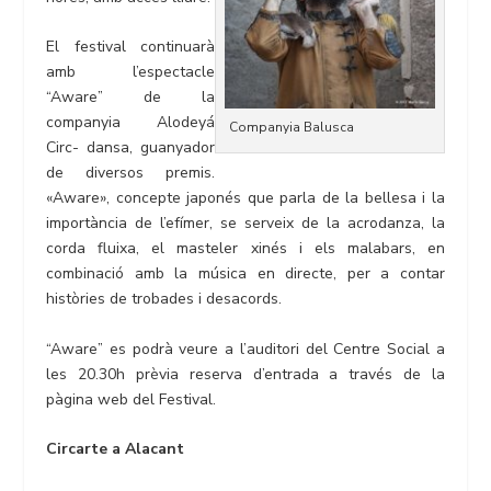
El festival continuarà
amb l’espectacle
“Aware” de la
companyia Alodeyá
Companyia Balusca
Circ- dansa, guanyador
de diversos premis.
«Aware», concepte japonés que parla de la bellesa i la
importància de l’efímer, se serveix de la acrodanza, la
corda fluixa, el masteler xinés i els malabars, en
combinació amb la música en directe, per a contar
històries de trobades i desacords.
“Aware” es podrà veure a l’auditori del Centre Social a
les 20.30h prèvia reserva d’entrada a través de la
pàgina web del Festival.
Circarte a Alacant