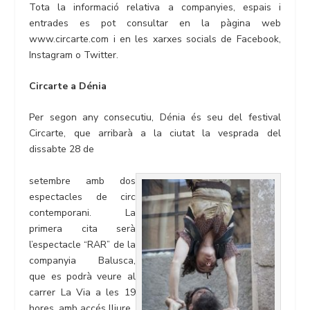
Tota la informació relativa a companyies, espais i
entrades es pot consultar en la pàgina web
www.circarte.com i en les xarxes socials de Facebook,
Instagram o Twitter.
Circarte a Dénia
Per segon any consecutiu, Dénia és seu del festival
Circarte, que arribarà a la ciutat la vesprada del
dissabte 28 de
setembre amb dos
espectacles de circ
contemporani. La
primera cita serà
l’espectacle “RAR” de la
companyia Balusca,
que es podrà veure al
carrer La Via a les 19
hores, amb accés lliure.