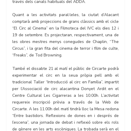
través dels canals habituals del ADDA.
Quant a les activitats paral·leles, la ciutat d’Alacant
comptarà amb projeccions de grans clàssics amb el cicle
“El Circ al Cinema” en la Filmoteca del IVC els dies 12 i
19 de setembre. Es projectaran, respectivament, una de
les obres mestres menys conegudes de Chaplin, “The
Circus”, i la gran fita del cinema de terror i film de culte,
“Freaks”, de Tod Browning.
També el dissabte 21 al matí el públic de Circarte podrà
experimentar el circ en la seua pròpia pell amb el
tradicional Taller “Introducció al circ en Família”, impartit
per l’Associació de circ alacantina Donyet Ardit en el
Centre Cultural Les Cigarreras a les 10.00h. L’activitat
requereix inscripció prèvia a través de la Web de
Circarte. A les 11.00h del matí tindrà lloc la Mesa redona
“Entre bastidors. Reflexions de dones en i després de
l’escena”, una jornada de debat i reflexió sobre els rols
de gènere en les arts escèniques. La trobada serà en el