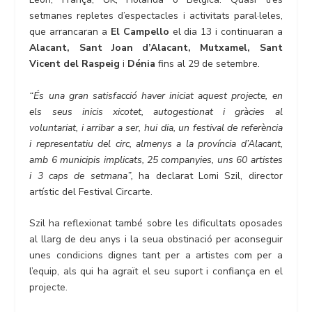
setmanes repletes d’espectacles i activitats paral·leles,
que arrancaran a
El Campello
el dia 13 i continuaran a
Alacant, Sant Joan d’Alacant, Mutxamel, Sant
Vicent del Raspeig
i
Dénia
fins al 29 de setembre.
“És una gran satisfacció haver iniciat aquest projecte, en
els seus inicis xicotet, autogestionat i gràcies al
voluntariat, i arribar a ser, hui dia, un festival de referència
i representatiu del circ, almenys a la província d’Alacant,
amb 6 municipis implicats, 25 companyies, uns 60 artistes
i 3 caps de setmana”,
ha declarat Lomi Szil, director
artístic del Festival Circarte.
Szil ha reflexionat també sobre les dificultats oposades
al llarg de deu anys i la seua obstinació per aconseguir
unes condicions dignes tant per a artistes com per a
l’equip, als qui ha agraït el seu suport i confiança en el
projecte.