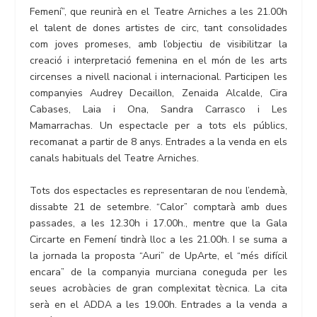
Femení”, que reunirà en el Teatre Arniches a les 21.00h
el talent de dones artistes de circ, tant consolidades
com joves promeses, amb l’objectiu de visibilitzar la
creació i interpretació femenina en el món de les arts
circenses a nivell nacional i internacional. Participen les
companyies Audrey Decaillon, Zenaida Alcalde, Cira
Cabases, Laia i Ona, Sandra Carrasco i Les
Mamarrachas. Un espectacle per a tots els públics,
recomanat a partir de 8 anys. Entrades a la venda en els
canals habituals del Teatre Arniches.
Tots dos espectacles es representaran de nou l’endemà,
dissabte 21 de setembre. “Calor” comptarà amb dues
passades, a les 12.30h i 17.00h., mentre que la Gala
Circarte en Femení tindrà lloc a les 21.00h. I se suma a
la jornada la proposta “Auri” de UpArte, el “més difícil
encara” de la companyia murciana coneguda per les
seues acrobàcies de gran complexitat tècnica. La cita
serà en el ADDA a les 19.00h. Entrades a la venda a