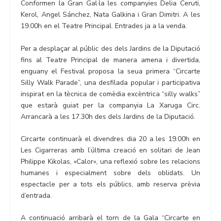
Conformen la Gran Gal·la les companyies Delia Ceruti,
Kerol, Angel Sánchez, Nata Galkina i Gran Dimitri. A les
19.00h en el Teatre Principal. Entrades ja a la venda.
Per a desplaçar al públic des dels Jardins de la Diputació
fins al Teatre Principal de manera amena i divertida,
enguany el Festival proposa la seua primera “Circarte
Silly Walk Parade”, una desfilada popular i participativa
inspirat en la tècnica de comèdia excèntrica “silly walks”
que estarà guiat per la companyia La Xaruga Circ.
Arrancarà a les 17.30h des dels Jardins de la Diputació.
Circarte continuarà el divendres dia 20 a les 19.00h en
Les Cigarreras amb l’última creació en solitari de Jean
Philippe Kikolas, «Calor», una reflexió sobre les relacions
humanes i especialment sobre dels oblidats. Un
espectacle per a tots els públics, amb reserva prèvia
d’entrada.
A continuació arribarà el torn de la Gala “Circarte en