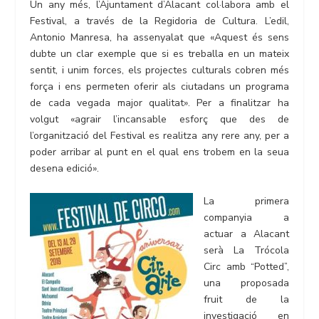
Un any més, l’Ajuntament d’Alacant col·labora amb el
Festival, a través de la Regidoria de Cultura. L’edil,
Antonio Manresa, ha assenyalat que «Aquest és sens
dubte un clar exemple que si es treballa en un mateix
sentit, i unim forces, els projectes culturals cobren més
força i ens permeten oferir als ciutadans un programa
de cada vegada major qualitat». Per a finalitzar ha
volgut «agrair l’incansable esforç que des de
l’organització del Festival es realitza any rere any, per a
poder arribar al punt en el qual ens trobem en la seua
desena edició».
La primera
companyia a
actuar a Alacant
serà La Trócola
Circ amb “Potted”,
una proposada
fruit de la
investigació en