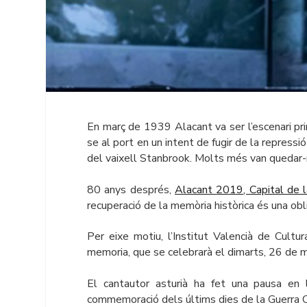
En març de 1939 Alacant va ser l’escenari prin
se al port en un intent de fugir de la repress
del vaixell Stanbrook. Molts més van quedar-ne
80 anys després
,
Alacant
2019
, Capital de
recuperació de la memòria històrica és una ob
Per eixe motiu, l’Institut Valencià de Cult
memoria
, que se celebrarà el dimarts, 26 de m
El cantautor asturià ha fet una pausa en
commemoració dels últims dies de la Guerra Ci