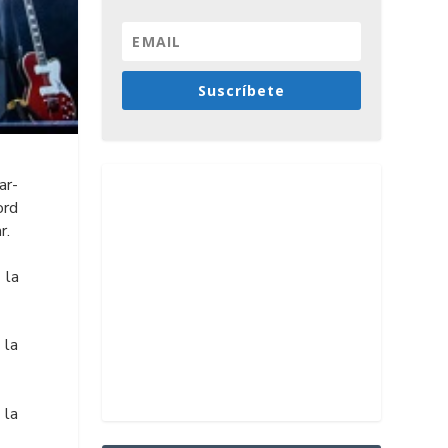
Suscríbete
ar-
ord
r.
 la
 la
 la