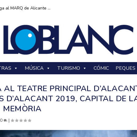
ga al MARQ de Alicante ...
TRAS
MÚSICA
TURISMO
CÓMIC
PEQUES
 AL TEATRE PRINCIPAL D’ALACAN
 D’ALACANT 2019, CAPITAL DE L
MEMÒRIA
|
0
|