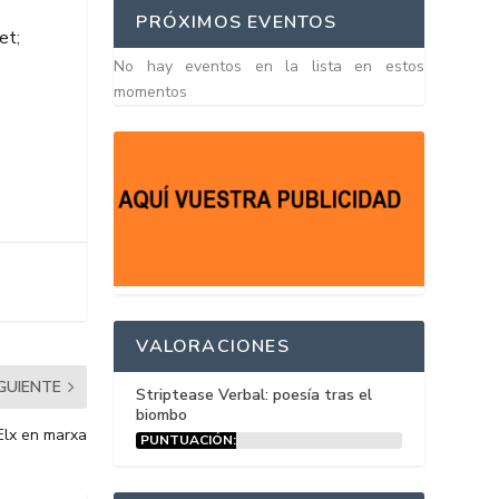
PRÓXIMOS EVENTOS
ket
;
No hay eventos en la lista en estos
momentos
VALORACIONES
IGUIENTE
Striptease Verbal: poesía tras el
biombo
’Elx en marxa
PUNTUACIÓN:
15%