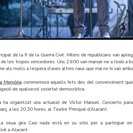
cipal de la fi de la Guerra Civil. Milers de republicans van apleg
ió de les tropes vencedores. Uns 2.600 van marxar-ne a l’exili a b
 als molls a l’espera d’unes altres naus que mai no hi van arriba
 la Memòria
commemora aquells fets des del convenciment que
ligació de qualsevol societat democràtica.
ura ha organitzat una actuació de Víctor Manuel,
Concierto para
arç, a les 20,30 hores, al Teatre Principal d’Alacant.
 la seua gira
Casi nada está en su sitio
per a participar en
vil a Alacant.