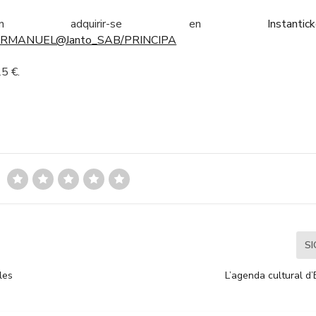
dran adquirir-se en
Ins
tantic
VICTORMANUEL@Janto_SAB/PRINCIPA
25 €.
S
les
L’agenda cultural d