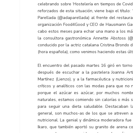
celebrando sobre ‘Hostelería en tiempos de Covid’ 
reforzados de esta situación, viene bajo el título: 
Parellada (@adaparellada) al frente del resta
organización Food4Good y CEO de Hausmann Gastr
cabo estos meses para echar una mano a los más
la consultora gastronómica Annette Abstoss (
conducido por la actriz catalana Cristina Brondo d
(hora española), como venimos haciendo estas úl
El encuentro del pasado martes 16 giró en torno 
después de escuchar a la pastelera Joanna Art
Martínez (Lienzo), y a la farmacéutica y nutrici
críticos y analíticos con las modas para que no
porque el azúcar es azúcar, por muchos nomb
naturales, estamos comiendo sin calorías o más sa
para seguir una dieta saludable. Destacaban 
general, son muchos-as de los que se atreven a 
nutricional. La genial y dinámica moderadora fu
Ikaro, que también aportó su granito de arena c