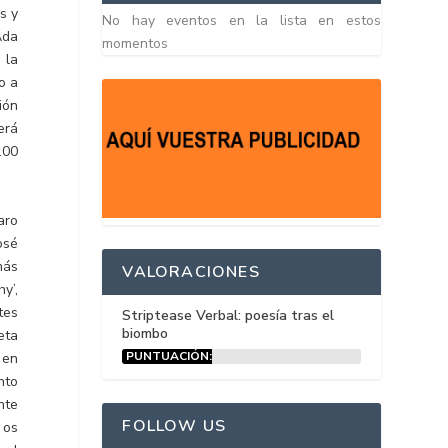
s y
No hay eventos en la lista en estos
 Ada
momentos
 la
o a
ión
erá
.00
aro
osé
más
VALORACIONES
y’,
tes
Striptease Verbal: poesía tras el
biombo
eta
PUNTUACIÓN:
 en
15%
nto
nte
FOLLOW US
 os