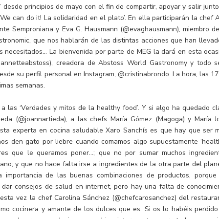
desde principios de mayo con el fin de compartir, apoyar y salir junto
‘We can do it! La solidaridad en el plato’. En ella participarán la chef
urante Semproniana y Eva G. Hausmann (@evaghausmann), miembro de
onomic, que nos hablarán de las distintas acciones que han llevad
 necesitados… La bienvenida por parte de MEG la dará en esta ocas
@annetteabstoss), creadora de Abstoss World Gastronomy y todo s
esde su perfil personal en Instagram, @cristinabrondo. La hora, las 17
timas semanas.
a las ‘Verdades y mitos de la healthy food’. Y si algo ha quedado cl
ieda (@joannartieda), a las chefs María Gómez (Magoga) y María J
onista experta en cocina saludable Xaro Sanchís es que hay que ser 
 nos den gato por liebre cuando comamos algo supuestamente ‘health
res que le queramos poner…; que no por sumar muchos ingredien
no; y que no hace falta irse a ingredientes de la otra parte del plan
la importancia de las buenas combinaciones de productos, porque
dar consejos de salud en internet, pero hay una falta de conocimie
e esta vez la chef Carolina Sánchez (@chefcarosanchez) del restaura
omo cocinera y amante de los dulces que es. Si os lo habéis perdido