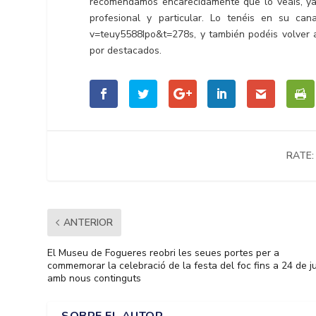
recomendamos encarecidamente que lo veáis, ya 
profesional y particular. Lo tenéis en su can
v=teuy5588Ipo&t=278s, y también podéis volver 
por destacados.
RATE:
ANTERIOR
El Museu de Fogueres reobri les seues portes per a
commemorar la celebració de la festa del foc fins a 24 de j
amb nous continguts