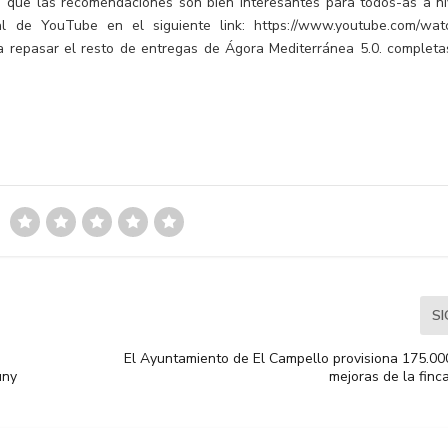
que las recomendaciones son bien interesantes para todos-as a ni
al de YouTube en el siguiente link: https://www.youtube.com/wat
a repasar el resto de entregas de Ágora Mediterránea 5.0. completa
S
El Ayuntamiento de El Campello provisiona 175.00
uny
mejoras de la finc