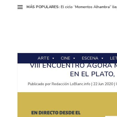
MÁS POPULARES:
El ciclo “Momentos Alhambra” lle
ARTE
CINE
ESCENA
LE
VIII ENCUENTRO ÁGORA 
EN EL PLATO,
Publicado por
Redacción LoBlanc.info
|
22 Jun 2020
|