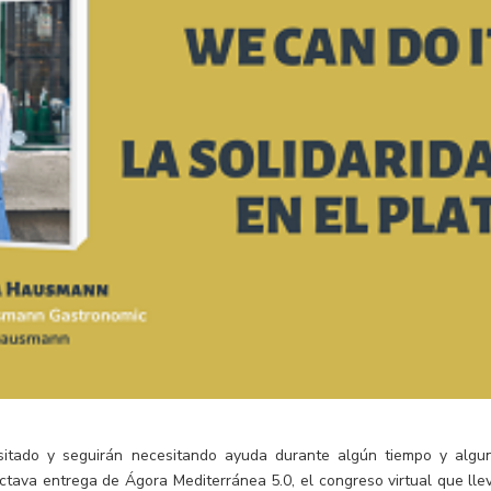
itado y seguirán necesitando ayuda durante algún tiempo y algu
tava entrega de Ágora Mediterránea 5.0, el congreso virtual que lle