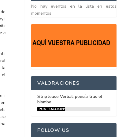
No hay eventos en la lista en estos
 de
momentos
y i
its
r a
t i
ral
 la
 el
VALORACIONES
e i
Striptease Verbal: poesía tras el
biombo
ien
PUNTUACIÓN:
els
15%
sca
, ha
FOLLOW US