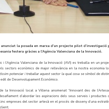
nunciat la posada en marxa d’un projecte pilot d’investigació 
artesania festera gràcies a l’Agència Valenciana de la Innovació.
i l’Agència Valenciana de la Innovació (AVI) es treballa en un proje
els sectors econòmics de major rellevància en la nostra economia lo
íssim potenciar i treballar aquest sector la qual cosa se símbol de disti
a edil de Desenvolupament Económico.
 de la Innovació local a Villena anomenat “Innovant des de l’Artesa
esafiament d’abordar les aspiracions dels seus serveis i productes 
 cinc empreses del sector artesà en el procés de disseny d’una estratè
lient.