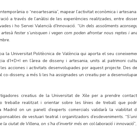
ontemporània o “neoartesania”, mapear l’activitat econòmica i artesana
ació a través de l’anàlisi de les experiències realitzades, entre dissen
vades i ho Servei Valencià d’Innovació.
“Un dels assoliments aconsegu
 artesà fester s’unisquen i vegen com poden afrontar nous reptes i ana
mbre.
ba la Universitat Politècnica de València qui aporta el seu coneixemen
a d’I+D+I en l’àrea de disseny i artesania, units al patrimoni cultu
 les acciones i activitats desenvolupades por aquest projecte. Des de
 al co-disseny, a més li les ha assignades un creatiu per a desenvolupar
igadores creatius de la Universitat de Xile per a prendre contact
treballe realitzat i orientar sobre les línies de treball que podr
 a Madrid on un panell d’experts comercials validarà la viabilitat d
esponsables de vestuari teatral i organitzadors d’esdeveniments.
“S’uni
e la ciutat de Villena, on s’ha d’invertir més en col·laboració i innovació”