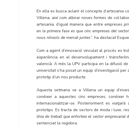
En ella es busca aclarir el concepte d’artesania c
Villena, així com albirar noves formes de col·labor
artesania, d’igual manera que entre empreses pri
en la primera fase es que cinc empreses del sector
nous nínxols de mercat juntes”
, ha destacat Esque
Com a agent d’innovació vinculat al procés es tro
experiència en el desenvolupament i transferènci
valencià. A més la UPV participa en la difusió de
universitat s’ha posat un equip d’investigació per
prototip d’un nou producte.
Aquesta setmana ve a Villena un equip d’invest
conéixer a aquestes cinc empreses, conéixer ho 
internacionalitzar-se. Posteriorment es viatjarà
prototips. Es tracta de sectors de moda i luxe, r
línia de treball que enforteix el sector empresarial d
sentenciat la regidora.