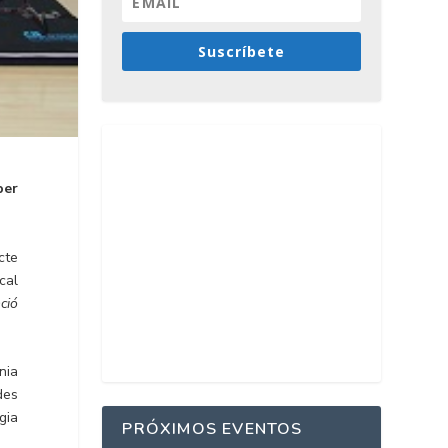
Suscríbete
per
cte
cal
nció
nia
des
gia
PRÓXIMOS EVENTOS