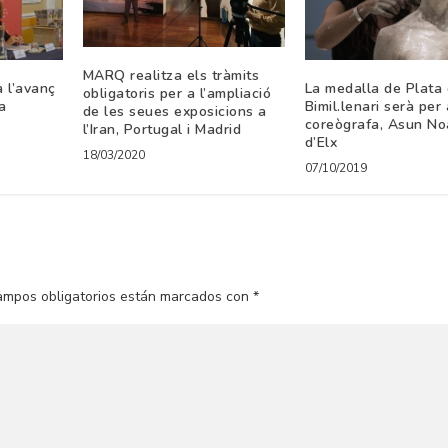
MARQ realitza els tràmits
a l’avanç
La medalla de Plata 
obligatoris per a l’ampliació
a
Bimil.lenari serà per 
de les seues exposicions a
coreògrafa, Asun No
l’Iran, Portugal i Madrid
d’Elx
18/03/2020
07/10/2019
ampos obligatorios están marcados con
*