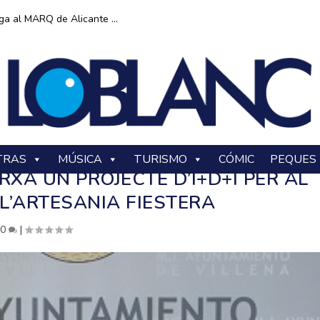
ga al MARQ de Alicante ...
TRAS
MÚSICA
TURISMO
CÓMIC
PEQUES
XA UN PROJECTE D’I+D+I PER AL
L’ARTESANIA FIESTERA
|
0
|