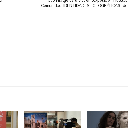
 en
Cap imatge és trivial en l’exposició “‘Huellas
Comunidad. IDENTIDADES FOTOGRÁFICAS” de l