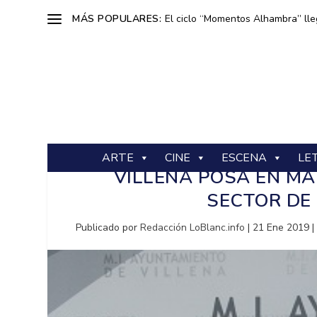
MÁS POPULARES:
El ciclo “Momentos Alhambra” lle
ARTE
CINE
ESCENA
LE
VILLENA POSA EN MAR
SECTOR DE 
Publicado por
Redacción LoBlanc.info
|
21 Ene 2019