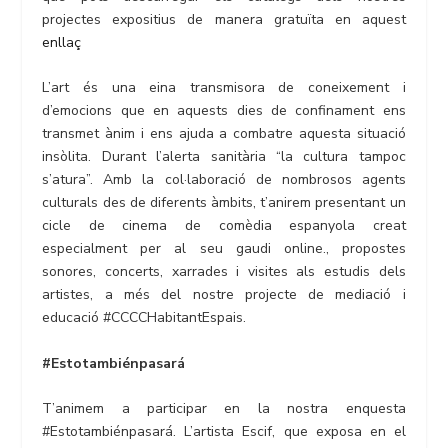
projectes expositius de manera gratuïta en aquest
enllaç
L’art és una eina transmisora de coneixement i
d’emocions que en aquests dies de confinament ens
transmet ànim i ens ajuda a combatre aquesta situació
insòlita. Durant l’alerta sanitària “la cultura tampoc
s’atura”. Amb la col·laboració de nombrosos agents
culturals des de diferents àmbits, t’anirem presentant un
cicle de cinema de comèdia espanyola creat
especialment per al seu gaudi online., propostes
sonores, concerts, xarrades i visites als estudis dels
artistes, a més del nostre projecte de mediació i
educació #CCCCHabitantEspais.
#Estotambiénpasará
T’animem a participar en la nostra enquesta
#Estotambiénpasará. L’artista Escif, que exposa en el