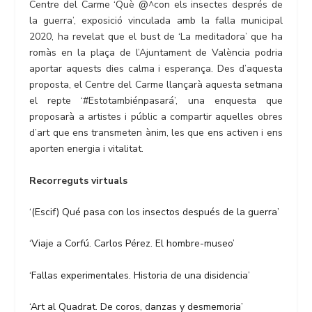
Centre del Carme ‘Què @^con els insectes després de
la guerra’, exposició vinculada amb la falla municipal
2020, ha revelat que el bust de ‘La meditadora’ que ha
romàs en la plaça de l’Ajuntament de València podria
aportar aquests dies calma i esperança. Des d’aquesta
proposta, el Centre del Carme llançarà aquesta setmana
el repte ‘#Estotambiénpasará’, una enquesta que
proposarà a artistes i públic a compartir aquelles obres
d’art que ens transmeten ànim, les que ens activen i ens
aporten energia i vitalitat.
Recorreguts virtuals
‘(Escif) Qué pasa con los insectos después de la guerra’
‘Viaje a Corfú. Carlos Pérez. El hombre-museo’
‘Fallas experimentales. Historia de una disidencia’
‘Art al Quadrat. De coros, danzas y desmemoria’