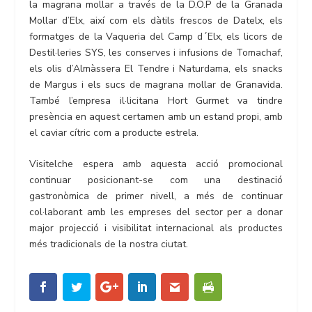
la magrana mollar a través de la D.O.P de la Granada
Mollar d’Elx, així com els dàtils frescos de Datelx, els
formatges de la Vaqueria del Camp d´Elx, els licors de
Destil·leries SYS, les conserves i infusions de Tomachaf,
els olis d’Almàssera El Tendre i Naturdama, els snacks
de Margus i els sucs de magrana mollar de Granavida.
També l’empresa il·licitana Hort Gurmet va tindre
presència en aquest certamen amb un estand propi, amb
el caviar cítric com a producte estrela.
Visitelche espera amb aquesta acció promocional
continuar posicionant-se com una destinació
gastronòmica de primer nivell, a més de continuar
col·laborant amb les empreses del sector per a donar
major projecció i visibilitat internacional als productes
més tradicionals de la nostra ciutat.