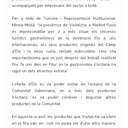
acompanyats per empresaris del sector il·licità.
Per a l’edil de Turisme i Representació Institucional,
Mireia Mollà, “la presència de Visitelche a Madrid Fusió
és imprescindible per a a més situar els recursos
turístics gastronòmics de la destinació Elx a ulls
internacionals, els seus productes originals del Camp
d’Elx i la seua cuina, reclam indiscutible. Una cita
importantíssima que ve just després del treball realitzat
fins fa uns dies en Fitur on la gastronomia il·licitana ha
sigut un dels atractius estrela”.
L’oferta d’Elx es va poder visitar en l’estand de la
Comunitat Valenciana, on a més dels productes
il·licitans, es va poder conéixer i degustar altres
productes de la Comunitat.
En aquesta ocasió, els productes que Visitelche va oferir
en la fira van ser, com no podia ser d’una altra manera,