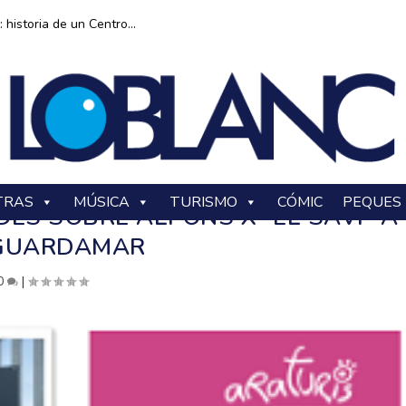
historia de un Centro...
TRAS
MÚSICA
TURISMO
CÓMIC
PEQUES
DES SOBRE ALFONS X “EL SAVI” A
GUARDAMAR
0
|