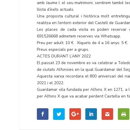
amb Jaume I, el seu matrimoni; sentirem també l
llista d’èxits actuals.
Una proposta cultural i històrica molt entreting
realitza en l’entorn exterior del Castell de Guard
Les places de cada visita es poden reservar 
691526668 admetem reserves via Whatsapp.
Preu per adult: 10 € . Xiquets de 4 a 16 anys: 5 €.
Preus especials per a grups.
ACTES DURANT L’ANY 2022
El passat 23 de novembre es va celebrar a Toledo 
de ciutats Alfonsies en la qual Guardamar del Se
Aquesta xarxa recordara el 800 aniversari del naix
2021 i el 2022.
Guardamar vila fundada per Alfons X en 1271, a la
per Alfons X que va acabar perdent Castella en fav