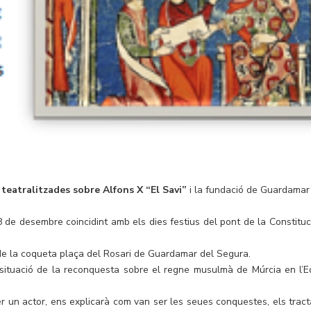
s teatralitzades sobre Alfons X “El Savi”
i la fundació de Guardamar
i 8 de desembre coincidint amb els dies festius del pont de la Constituci
es de la coqueta plaça del Rosari de Guardamar del Segura.
 situació de la reconquesta sobre el regne musulmà de Múrcia en l’E
r un actor, ens explicarà com van ser les seues conquestes, els tract