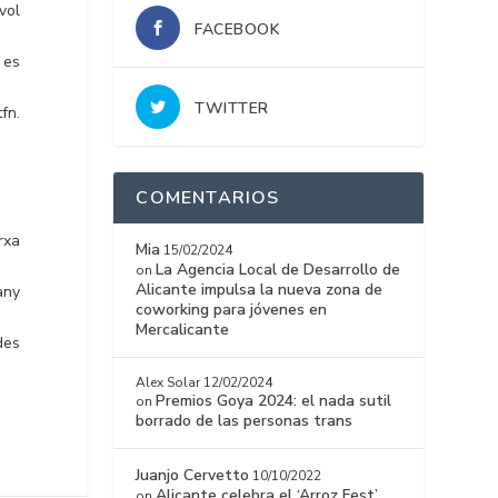
vol
FACEBOOK
 es
TWITTER
fn.
COMENTARIOS
rxa
Mia
15/02/2024
La Agencia Local de Desarrollo de
on
Alicante impulsa la nueva zona de
any
coworking para jóvenes en
Mercalicante
des
Alex Solar
12/02/2024
Premios Goya 2024: el nada sutil
on
borrado de las personas trans
Juanjo Cervetto
10/10/2022
Alicante celebra el ‘Arroz Fest’
on