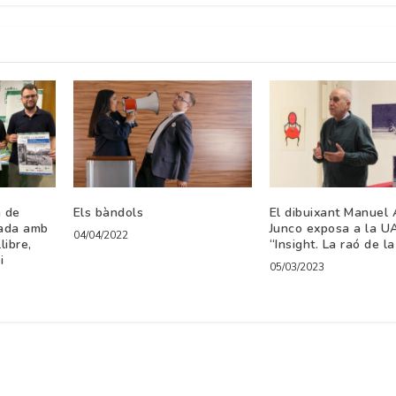
a de
Els bàndols
El dibuixant Manuel 
rada amb
Junco exposa a la U
04/04/2022
libre,
“Insight. La raó de l
i
05/03/2023