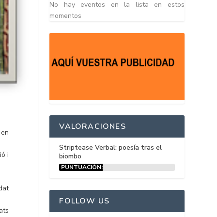
No hay eventos en la lista en estos
momentos
VALORACIONES
 en
Striptease Verbal: poesía tras el
ó i
biombo
PUNTUACIÓN:
15%
dat
FOLLOW US
ats