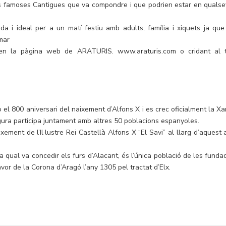
es famoses Cantigues que va compondre i que podrien estar en qualse
uda i ideal per a un matí festiu amb adults, família i xiquets ja que
amar
en la pàgina web de ARATURIS. www.araturis.com o cridant al t
el 800 aniversari del naixement d’Alfons X i es crec oficialment la Xa
gura participa juntament amb altres 50 poblacions espanyoles.
ement de l’Il·lustre Rei Castellà Alfons X “El Savi” al llarg d’aquest 
 qual va concedir els furs d’Alacant, és l’única població de les funda
or de la Corona d’Aragó l’any 1305 pel tractat d’Elx.