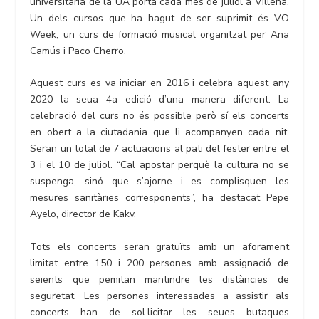
universitària de la UA porta cada mes de juliol a Villena.
Un dels cursos que ha hagut de ser suprimit és VO
Week, un curs de formació musical organitzat per Ana
Camús i Paco Cherro.
Aquest curs es va iniciar en 2016 i celebra aquest any
2020 la seua 4a edició d’una manera diferent. La
celebració del curs no és possible però sí els concerts
en obert a la ciutadania que li acompanyen cada nit.
Seran un total de 7 actuacions al pati del fester entre el
3 i el 10 de juliol. “Cal apostar perquè la cultura no se
suspenga, sinó que s’ajorne i es complisquen les
mesures sanitàries corresponents”, ha destacat Pepe
Ayelo, director de Kakv.
Tots els concerts seran gratuïts amb un aforament
limitat entre 150 i 200 persones amb assignació de
seients que pemitan mantindre les distàncies de
seguretat. Les persones interessades a assistir als
concerts han de sol·licitar les seues butaques