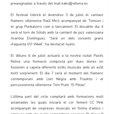
preasignadas a través del mail kakv@villena.es
El festival l’obrirà el divendres 3 de juliol el cantaor
flamenc villenense Raúl Micó acompanyat de Tomson i
el grup Punkalorro com a tancament. El dissabte dia 4
serà el torn de Sòlids amb la cantant de jazz valenciana
Arantxa Domínguez.
“Serà un dels concerts grans
d’aquesta VO Week
”, ha destacat Ayelo.
El dilluns 6 de juliol actuarà a la nostra ciutat Pastís
Relna, una formació composta per dues dones on
fusionen a capela diferents estils musicals amb un estil
molt sorprenent. El dia 7 serà el moment del flamenc
contemporani amb Llet Negra amb Fraskito i el
percussionista villenense Toni Prats “El Pelao”.
L’última part del cicle comptarà amb formacions molt
aclamades les quals iniciarà el cor femení CC Pink
acompanyat de sorpreses musicals en forma d’amics i