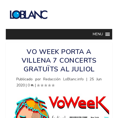
MENU
VO WEEK PORTA A
VILLENA 7 CONCERTS
GRATUÏTS AL JULIOL
Publicado por
Redacción LoBlanc.info
|
25 Jun
2020
|
0
|