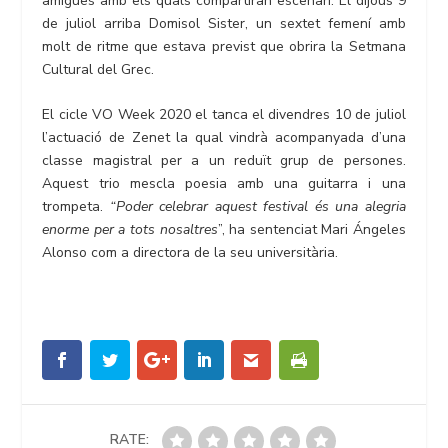
amigues amb els quals compartiran escenari. El dijous 9
de juliol arriba Domisol Sister, un sextet femení amb
molt de ritme que estava previst que obrira la Setmana
Cultural del Grec.
El cicle VO Week 2020 el tanca el divendres 10 de juliol
l’actuació de Zenet la qual vindrà acompanyada d’una
classe magistral per a un reduït grup de persones.
Aquest trio mescla poesia amb una guitarra i una
trompeta.
“Poder celebrar aquest festival és una alegria
enorme per a tots nosaltres
”, ha sentenciat Mari Ángeles
Alonso com a directora de la seu universitària.
RATE: