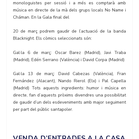
monologuistes per sessió i a més es comptarà amb
música en directe de la mà dels grups locals No Name i
Cháman. En la Gala final del
20 de març podrem gaudir de l’actuació de la banda
Blacknight. Els còmics seleccionats són:
Gal·la 6 de març: Oscar Barez (Madrid), Javi Traba
(Madrid), Edén Serrano (València) i David Corpa (Madrid)
Gal·la 13 de març: David Cabezas (València), Fran
Fernández (Alacant), Nando Rierol (Elx) i Pal Capella
(Madrid) Tots aquests ingredients: humor i música en
directe, fan d’aquests pròxims divendres una possibilitat
de gaudir d’un dels esdeveniments amb major seguiment
per part del públic santapoler.
VENDA D’ENTRADES A LA CASA