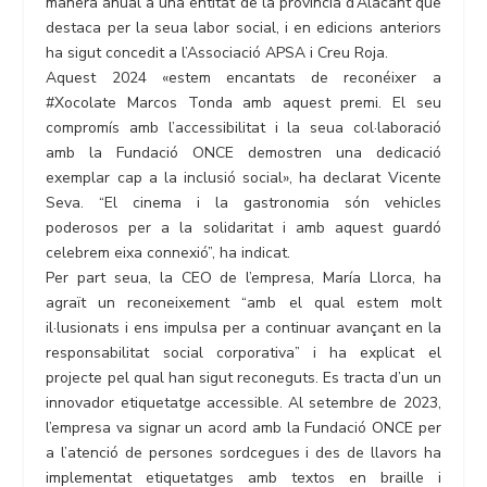
manera anual a una entitat de la província d’Alacant que
destaca per la seua labor social, i en edicions anteriors
ha sigut concedit a l’Associació APSA i Creu Roja.
Aquest 2024 «estem encantats de reconéixer a
#Xocolate Marcos Tonda amb aquest premi. El seu
compromís amb l’accessibilitat i la seua col·laboració
amb la Fundació ONCE demostren una dedicació
exemplar cap a la inclusió social», ha declarat Vicente
Seva. “El cinema i la gastronomia són vehicles
poderosos per a la solidaritat i amb aquest guardó
celebrem eixa connexió”, ha indicat.
Per part seua, la CEO de l’empresa, María Llorca, ha
agraït un reconeixement “amb el qual estem molt
il·lusionats i ens impulsa per a continuar avançant en la
responsabilitat social corporativa” i ha explicat el
projecte pel qual han sigut reconeguts. Es tracta d’un un
innovador etiquetatge accessible. Al setembre de 2023,
l’empresa va signar un acord amb la Fundació ONCE per
a l’atenció de persones sordcegues i des de llavors ha
implementat etiquetatges amb textos en braille i