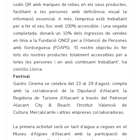
codis QR amb marques de relleu en els seus productes,
facilitant a les persones amb deficiència visual la
informació essencial. A més, l’empresa està treballant
per a fer el seu lloc web 100% accessible, i una vegada
completada, donarà un 10% dels ingressos de vendes
en línia a la Fundació ONCE per a l’Atenció de Persones
amb Sordceguesa (FOAPS). “El nostre objectiu és fer
tots els nostres productes totalment accessibles per a
totes les persones i en això continuem treballant”, ha
conclòs Llorca.
Festival
Gastro Cinema se celebra del 23 al 29 d’agost, compta
amb la col·laboració de la Diputació d’Alacant, la
Regidoria de Turisme d’Alacant a través del Patronat
Alacant City & Beach, l’Institut Valencià de
Cultura, Mercalicante i altres empreses col·laboradores.
La primera activitat serà un tast d’aigua a cegues en el
Museu d’Aigües d’Alacant amb la participació de