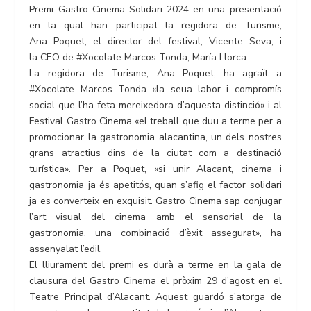
Premi Gastro Cinema Solidari 2024 en una presentació
en la qual han participat la regidora de Turisme,
Ana Poquet, el director del festival, Vicente Seva, i
la CEO de #Xocolate Marcos Tonda, María Llorca.
La regidora de Turisme, Ana Poquet, ha agraït a
#Xocolate Marcos Tonda «la seua labor i compromís
social que l’ha feta mereixedora d’aquesta distinció» i al
Festival Gastro Cinema «el treball que duu a terme per a
promocionar la gastronomia alacantina, un dels nostres
grans atractius dins de la ciutat com a destinació
turística». Per a Poquet, «si unir Alacant, cinema i
gastronomia ja és apetitós, quan s’afig el factor solidari
ja es converteix en exquisit. Gastro Cinema sap conjugar
l’art visual del cinema amb el sensorial de la
gastronomia, una combinació d’èxit assegurat», ha
assenyalat l’edil.
El lliurament del premi es durà a terme en la gala de
clausura del Gastro Cinema el pròxim 29 d’agost en el
Teatre Principal d’Alacant. Aquest guardó s’atorga de