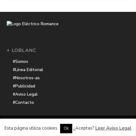
+ LOBLANC
#Somos
#Línea Editorial
#Nosotros-as
#Publicidad
#Aviso Legal
#Contacto
Una receta de
| Cocinada con cariño por
Electrico Romance
Esta página utiliza cookies
¿Aceptas?
Leer Aviso Legal
Ok
Hacker Harbor