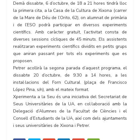
Demà dissabte, 6 d’octubre, de 18 a 21 hores tindrà lloc
la primera cita, a la Casa de la Cultura de Xixona (carrer
de la Mare de Déu de l’Orito, 62), on alumnat de primària
i de l’ESO podrà participar en diversos experiments
científics. Amb caràcter gratuït, l’activitat consta de
diverses sessions cícliques de 45 minuts. Els assistents
realitzaran experiments científics dividits en petits grups
que aniran passant per tots els experiments que es
proposen.
Petrer acollirà la segona parada d’aquest programa, el
dissabte 20 d’octubre, de 9.30 a 14 hores, a les
instal·lacions del Forn Cultural (plaça de Francisco
López Pina, s/n), amb el mateix format.
Xperimenta a la Seu és una iniciativa del Secretariat de
Seus Universitàries de la UA, en col·laboració amb la
Delegació d’Alumnes de la Facultat de Ciències i el
Consell d’Estudiants de la UA, així com dels ajuntaments
i seus universitàries de Xixona i Petrer.