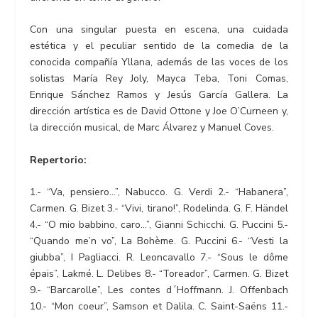
Con una singular puesta en escena, una cuidada
estética y el peculiar sentido de la comedia de la
conocida compañía Yllana, además de las voces de los
solistas María Rey Joly, Mayca Teba, Toni Comas,
Enrique Sánchez Ramos y Jesús García Gallera. La
dirección artística es de David Ottone y Joe O’Curneen y,
la dirección musical, de Marc Álvarez y Manuel Coves.
Repertorio:
1.- “Va, pensiero…”, Nabucco. G. Verdi 2.- “Habanera”,
Carmen. G. Bizet 3.- “Vivi, tirano!”, Rodelinda. G. F. Händel
4.- “O mio babbino, caro…”, Gianni Schicchi. G. Puccini 5.-
“Quando me’n vo”, La Bohème. G. Puccini 6.- “Vesti la
giubba”, I Pagliacci. R. Leoncavallo 7.- “Sous le dôme
épais”, Lakmé. L. Delibes 8.- “Toreador”, Carmen. G. Bizet
9.- “Barcarolle”, Les contes d´Hoffmann. J. Offenbach
10.- “Mon coeur”, Samson et Dalila. C. Saint-Saëns 11.-