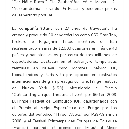
“Der Hölle Rache”, Die Zauberflöte. W. A. Mozart 12.-
“Nessun dorma”, Turandot. G. Puccini y pequeñas piezas
del repertorio popular.
La
compañía Yllana
con 27 años de trayectoria ha
creado y producido 30 espectáculos como 666, Star Trip,
Brokers o Pagagnini. Estos montajes se han
representado en más de 12.000 ocasiones en más de 40
países y han sido vistos por cerca de tres millones de
espectadores. Destacan en el extranjero temporadas
teatrales en Nueva York, Montreal, México DF,
Roma,Londres y París y la participación en festivales
internacionales de gran prestigio como el Fringe Festival
de Nueva York (USA), obteniendo el Premio
“Outstanding Unique Theatrical Event” por 666 en 2009,
El Fringe Festival de Edimburgo (UK) galardonados con
el Premio al Mejor Espectáculo del Fringe por los
editores del periódico “Three Weeks” por PaGAGnini en
2008, y el Festival Printemps des Courges de Toulouse
(Francia), ganando el premio con Muuu! al Mejor