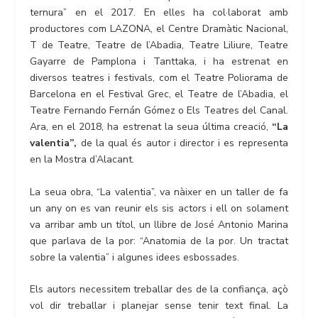
ternura” en el 2017. En elles ha col·laborat amb
productores com LAZONA, el Centre Dramàtic Nacional,
T de Teatre, Teatre de l’Abadia, Teatre Liliure, Teatre
Gayarre de Pamplona i Tanttaka, i ha estrenat en
diversos teatres i festivals, com el Teatre Poliorama de
Barcelona en el Festival Grec, el Teatre de l’Abadia, el
Teatre Fernando Fernán Gómez o Els Teatres del Canal.
Ara, en el 2018, ha estrenat la seua última creació,
“La
valentia”,
de la qual és autor i director i es representa
en la Mostra d’Alacant.
La seua obra, “La valentia”, va nàixer en un taller de fa
un any on es van reunir els sis actors i ell on solament
va arribar amb un títol, un llibre de José Antonio Marina
que parlava de la por: “Anatomia de la por. Un tractat
sobre la valentia” i algunes idees esbossades.
Els autors necessitem treballar des de la confiança, açò
vol dir treballar i planejar sense tenir text final. La