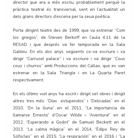
director que ara a més escriu, probablement perquè la
pràctica teatral és transversal, sent en l’actualitat un
dels grans directors d’escena per la seua poètica.
Porta dirigint teatre des de 1999, que va estrenar “Com
los griegos”, de Steven Berkoff en l’aula 4.11 de la
RESAD i que després va fer temporada en la Sala
Galileu. En els dos anys següents co-va escriure i va
dirigir “Carrusel palace” i va escriure i va dirigir “Cous
cous i churros” amb Produccions del Callao, que es van
estrenar en la Sala Triangle i en La Quarta Paret
respectivament.
En els últims vuit anys ha escrit i dirigit set obres i dirigit
altres tres més: “Días estupendos” i “Delicadas” en el
2010, “En la lluna” en el 2011, “La importancia de
llamarse Ernesto” d’Oscar Wilde i “Aventura!” en el
2012, “Esperando a Godot” de Samuel Beckett en el
2013, “La calma màgica” en el 2014, “Èdipo Rey de
Sófocles” en el 2015, “La respiración” en el 2016 i “La