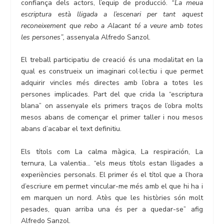
confiança dels actors, l’equip de producció.
“La meua
escriptura està lligada a l’escenari per tant aquest
reconeixement que rebo a Alacant té a veure amb totes
les persones”,
assenyala Alfredo Sanzol.
El treball participatiu de creació és una modalitat en la
qual es construeix un imaginari col·lectiu i que permet
adquirir vincles més directes amb l’obra a totes les
persones implicades. Part del que crida la “escriptura
blana” on assenyale els primers traços de l’obra molts
mesos abans de començar el primer taller i nou mesos
abans d’acabar el text definitiu.
Els títols com La calma màgica, La respiración, La
ternura, La valentia… “els meus títols estan lligades a
experiències personals. El primer és el títol que a l’hora
d’escriure em permet vincular-me més amb el que hi ha i
em marquen un nord. Atès que les històries són molt
pesades, quan arriba una és per a quedar-se” afig
Alfredo Sanzol.