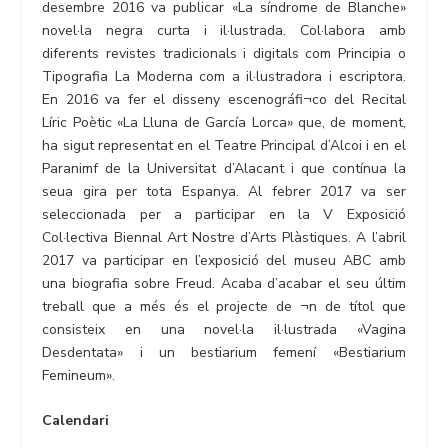
desembre 2016 va publicar «La síndrome de Blanche»
novel·la negra curta i il·lustrada. Col·labora amb
diferents revistes tradicionals i digitals com Principia o
Tipografia La Moderna com a il·lustradora i escriptora.
En 2016 va fer el disseny escenográfi¬co del Recital
Líric Poètic «La Lluna de García Lorca» que, de moment,
ha sigut representat en el Teatre Principal d’Alcoi i en el
Paranimf de la Universitat d’Alacant i que contínua la
seua gira per tota Espanya. Al febrer 2017 va ser
seleccionada per a participar en la V Exposició
Col·lectiva Biennal Art Nostre d’Arts Plàstiques. A l’abril
2017 va participar en l’exposició del museu ABC amb
una biografia sobre Freud. Acaba d’acabar el seu últim
treball que a més és el projecte de ¬n de títol que
consisteix en una novel·la il·lustrada «Vagina
Desdentata» i un bestiarium femení «Bestiarium
Femineum».
Calendari