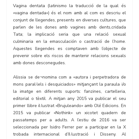
Vagina dentata (latinismo la traducció de la qual és
«vagina dentada») és el nom amb al com es descriu el
conjunt de llegendes, presents en diverses cultures, que
parlen de les dones amb vagines amb dents,cridada
Tata; la implicació seria que una relació sexual
culminaria en la emasculación o castració de l’home.
Aquestes llegendes es comptaven amb l’objecte de
prevenir sobre els riscos de mantenir relacions sexuals
amb dones desconegudes.
Alissia se de¬nomina com a «autora i perpetradora de
mons paral·lels i desquiciados» mitjançant la paraula i/o
la imatge en diferents suports: fanzines, cartelleria,
editorial o tèxtil. A mitjan any 2015 va publicar el seu
primer llibre il·lustrat «Brujuleando» amb Olé Edicions. En
2015 va publicar «Nothink» un xicotet quadern de
passatemps per a adults. A l’estiu de 2016 va ser
seleccionada per Isidro Ferrer per a participar en la X
trobada internacional d’Il·lustració i Disseny. Al