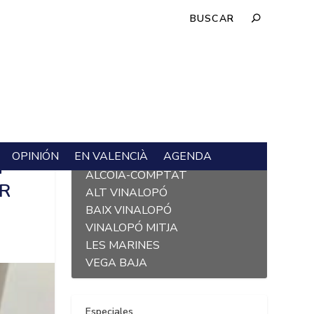
OPINIÓN
EN VALENCIÀ
AGENDA
L´ALACANTÍ
N
ALCOIÀ-COMPTAT
R
ALT VINALOPÓ
BAIX VINALOPÓ
VINALOPÓ MITJA
LES MARINES
VEGA BAJA
Especiales