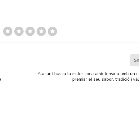
S
Alacant busca la millor coca amb tonyina amb un c
a
premiar el seu sabor, tradició i va