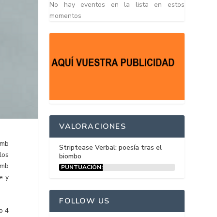
No hay eventos en la lista en estos
momentos
VALORACIONES
amb
Striptease Verbal: poesía tras el
los
biombo
amb
PUNTUACIÓN:
15%
e y
FOLLOW US
o 4