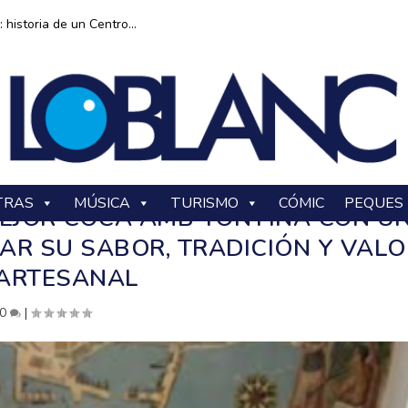
historia de un Centro...
TRAS
MÚSICA
TURISMO
CÓMIC
PEQUES
MEJOR COCA AMB TONYINA CON U
AR SU SABOR, TRADICIÓN Y VALO
ARTESANAL
0
|