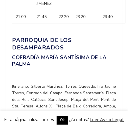
JIMENEZ
21:00
21:45
22:20
23:20
23:40
PARROQUIA DE LOS
DESAMPARADOS
COFRADÍA MARÍA SANTÍSIMA DE LA
PALMA
Itinerario: Gilberto Martínez, Torres Quevedo, Fra Jaume
Torres, Conrado del Campo, Fernanda Santamaría, Plaça
dels Reis Católics, Sant Josep, Plaça del Pont, Pont de
Sta. Teresa, Alfons XII, Plaça de Baix, Corredora, Ample,
Uberna, Plaça del Congrés Eucarístic a la Basílica de
Santa María.
Esta página utiliza cookies
¿Aceptas?
Leer Aviso Legal
Ok