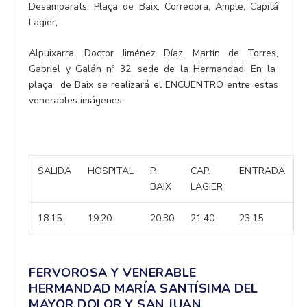
Desamparats, Plaça de Baix, Corredora, Ample, Capitá
Lagier,
Alpuixarra, Doctor Jiménez Díaz, Martín de Torres,
Gabriel y Galán nº 32, sede de la Hermandad. En la
plaça de Baix se realizará el ENCUENTRO entre estas
venerables imágenes.
SALIDA
HOSPITAL
P.
CAP.
ENTRADA
BAIX
LAGIER
18:15
19:20
20:30
21:40
23:15
FERVOROSA Y VENERABLE
HERMANDAD MARÍA SANTÍSIMA DEL
MAYOR DOLOR Y SAN JUAN