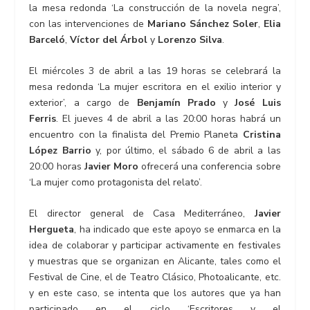
la mesa redonda ‘La construcción de la novela negra’,
con las intervenciones de
Mariano Sánchez Soler
,
Elia
Barceló
,
Víctor del Árbol
y
Lorenzo Silva
.
El miércoles 3 de abril a las 19 horas se celebrará la
mesa redonda ‘La mujer escritora en el exilio interior y
exterior’, a cargo de
Benjamín Prado
y
José Luis
Ferris
. El jueves 4 de abril a las 20:00 horas habrá un
encuentro con la finalista del Premio Planeta
Cristina
López Barrio
y, por último, el sábado 6 de abril a las
20:00 horas
Javier Moro
ofrecerá una conferencia sobre
‘La mujer como protagonista del relato’.
El director general de Casa Mediterráneo,
Javier
Hergueta
, ha indicado que este apoyo se enmarca en la
idea de colaborar y participar activamente en festivales
y muestras que se organizan en Alicante, tales como el
Festival de Cine, el de Teatro Clásico, Photoalicante, etc.
y en este caso, se intenta que los autores que ya han
participado en el ciclo ‘Escritores y el