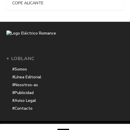
COPE ALICANTE
+ LOBLANC
#Somos
#Línea Editorial
#Nosotros-as
#Publicidad
#Aviso Legal
#Contacto
Una receta de
| Cocinada con cariño por
Electrico Romance