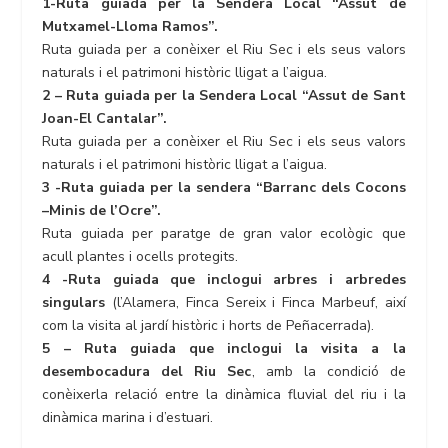
1-Ruta guiada per la Sendera Local “Assut de
Mutxamel-Lloma Ramos”.
Ruta guiada per a conèixer el Riu Sec i els seus valors
naturals i el patrimoni històric lligat a l’aigua.
2 – Ruta guiada per la Sendera Local “Assut de Sant
Joan-El Cantalar”.
Ruta guiada per a conèixer el Riu Sec i els seus valors
naturals i el patrimoni històric lligat a l’aigua.
3 -Ruta guiada per la sendera “Barranc dels Cocons
–Minis de l’Ocre”.
Ruta guiada per paratge de gran valor ecològic que
acull plantes i ocells protegits.
4 -Ruta guiada que inclogui arbres i arbredes
singulars
(l’Alamera, Finca Sereix i Finca Marbeuf, així
com la visita al jardí històric i horts de Peñacerrada).
5 – Ruta guiada que inclogui la visita a la
desembocadura del Riu Sec
, amb la condició de
conèixerla relació entre la dinàmica fluvial del riu i la
dinàmica marina i d’estuari.