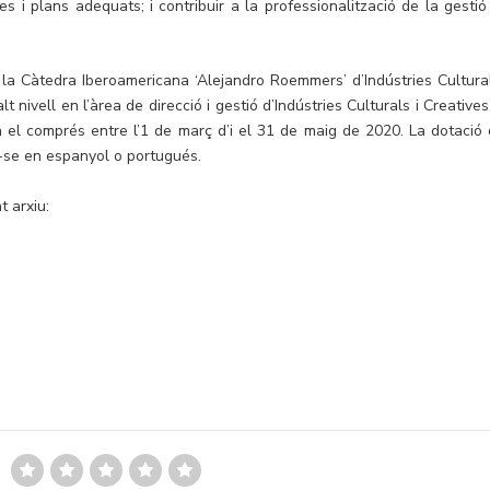
s i plans adequats; i contribuir a la professionalització de la gestió
 la Càtedra Iberoamericana ‘Alejandro Roemmers’ d’Indústries Cultural
t nivell en l’àrea de direcció i gestió d’Indústries Culturals i Creatives
à el comprés entre l’1 de març d’i el 31 de maig de 2020. La dotació 
r-se en espanyol o portugués.
 arxiu: