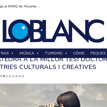
ga al MARQ de Alicante ...
TRAS
MÚSICA
TURISMO
CÓMIC
PEQUES
TEDRA A LA MILLOR TESI DOCTO
TRIES CULTURALS I CREATIVES
|
0
|