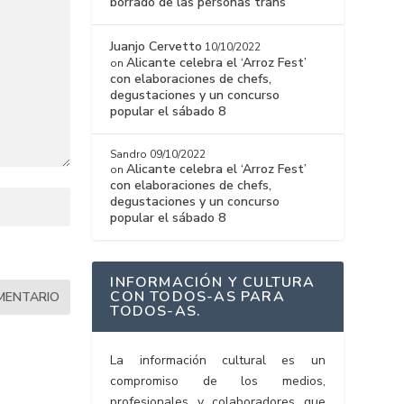
borrado de las personas trans
Juanjo Cervetto
10/10/2022
Alicante celebra el ‘Arroz Fest’
on
con elaboraciones de chefs,
degustaciones y un concurso
popular el sábado 8
Sandro
09/10/2022
Alicante celebra el ‘Arroz Fest’
on
con elaboraciones de chefs,
degustaciones y un concurso
popular el sábado 8
INFORMACIÓN Y CULTURA
CON TODOS-AS PARA
TODOS-AS.
La información cultural es un
compromiso de los medios,
profesionales y colaboradores que