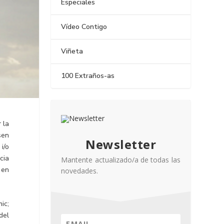
Especiales
Vídeo Contigo
Viñeta
100 Extraños-as
 la
sen
Newsletter
i/o
cia
Mantente actualizado/a de todas las
 en
novedades.
ic;
del