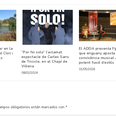
r en la
El ADDA presenta Fi
“Por fin solo” l’aclamat
l Clot i
que enguany aposta 
espectacle de Carles Sans
ls
convivència musical
de Tricicle, en el Chapí de
potent fusió d’estils
Villena
01/05/2026
08/02/2024
ampos obligatorios están marcados con
*