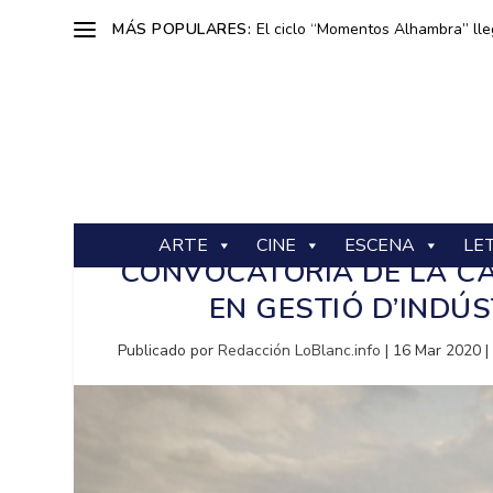
MÁS POPULARES:
El ciclo “Momentos Alhambra” lle
ARTE
CINE
ESCENA
LE
CONVOCATÒRIA DE LA CÀ
EN GESTIÓ D’INDÚS
Publicado por
Redacción LoBlanc.info
|
16 Mar 2020