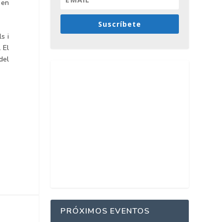
 en
Suscríbete
s i
. El
del
PRÓXIMOS EVENTOS