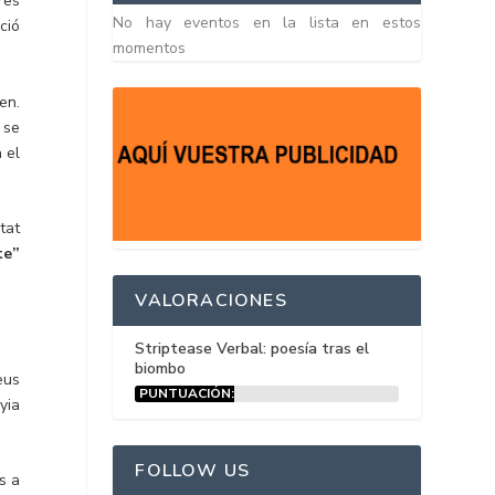
res
No hay eventos en la lista en estos
ció
momentos
en.
 se
 el
tat
te”
VALORACIONES
Striptease Verbal: poesía tras el
biombo
eus
PUNTUACIÓN:
yia
15%
FOLLOW US
s a