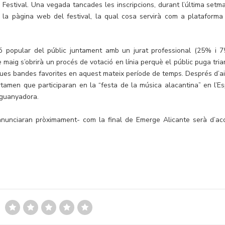
g Festival. Una vegada tancades les inscripcions, durant l’última setm
e la pàgina web del festival, la qual cosa servirà com a plataforma
ió popular del públic juntament amb un jurat professional (25% i 
maig s’obrirà un procés de votació en línia perquè el públic puga triar
seues bandes favorites en aquest mateix període de temps. Després d’ai
rtamen que participaran en la “festa de la música alacantina” en l’Es
 guanyadora.
s’anunciaran pròximament- com la final de Emerge Alicante serà d’ac