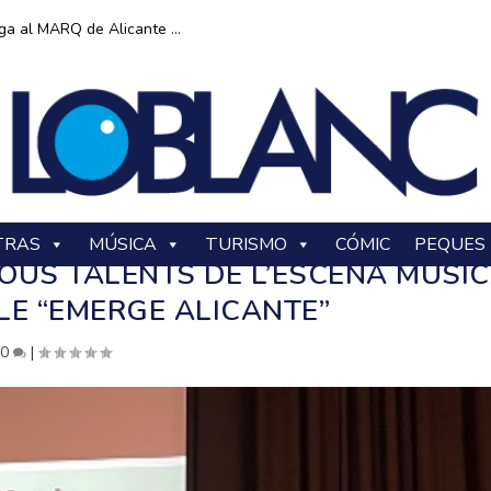
ga al MARQ de Alicante ...
TRAS
MÚSICA
TURISMO
CÓMIC
PEQUES
OUS TALENTS DE L’ESCENA MUSI
LE “EMERGE ALICANTE”
|
0
|