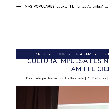
MÁS POPULARES:
El ciclo “Momentos Alhambra” lle
ARTE
CINE
ESCENA
LE
CULTURA IMPULSA ELS N
AMB EL CIC
Publicado por
Redacción LoBlanc.info
|
24 Mar 2022