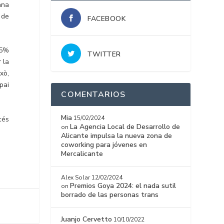
ana
 de
FACEBOOK
75%
TWITTER
 la
xò,
pai
COMENTARIOS
Mia
15/02/2024
cés
La Agencia Local de Desarrollo de
on
Alicante impulsa la nueva zona de
coworking para jóvenes en
Mercalicante
Alex Solar
12/02/2024
Premios Goya 2024: el nada sutil
on
borrado de las personas trans
Juanjo Cervetto
10/10/2022