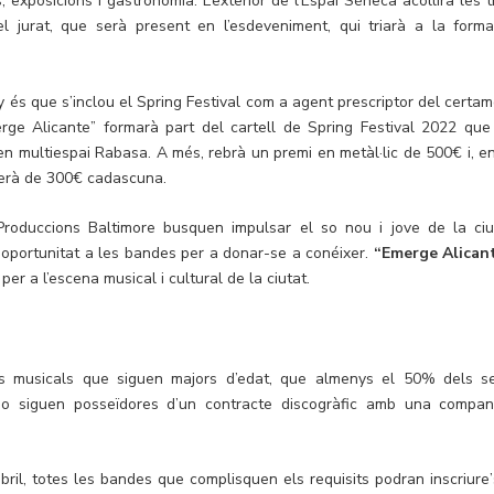
, exposicions i gastronomia. L’exterior de l’Espai Sèneca acollirà les t
 jurat, que serà present en l’esdeveniment, qui triarà a la forma
 és que s’inclou el Spring Festival com a agent prescriptor del certam
e Alicante” formarà part del cartell de Spring Festival 2022 que
n multiespai Rabasa. A més, rebrà un premi en metàl·lic de 500€ i, en
 serà de 300€ cadascuna.
roduccions Baltimore busquen impulsar el so nou i jove de la ciu
oportunitat a les bandes per a donar-se a conéixer.
“Emerge Alican
er a l’escena musical i cultural de la ciutat.
ns musicals que siguen majors d’edat, que almenys el 50% dels s
no siguen posseïdores d’un contracte discogràfic amb una compan
bril, totes les bandes que complisquen els requisits podran inscriure’