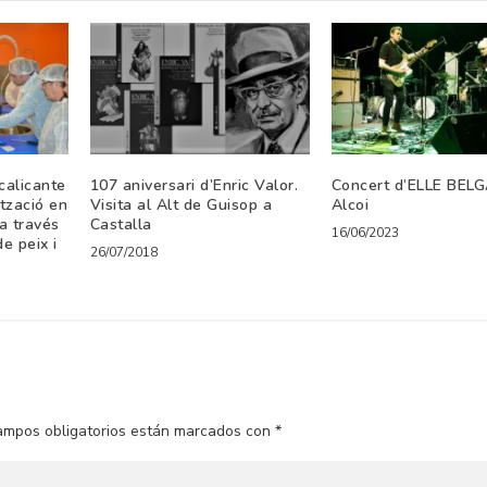
calicante
107 aniversari d’Enric Valor.
Concert d’ELLE BELG
ització en
Visita al Alt de Guisop a
Alcoi
 a través
Castalla
16/06/2023
e peix i
26/07/2018
ampos obligatorios están marcados con
*