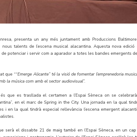
Manresa, presenta un any més juntament amb Produccions Baltimore
 nous talents de l’escena musical alacantina. Aquesta nova edició 
 de potenciar i servir com a aparador a totes les bandes emergents de
cat que
““Emerge Alicante” té la visió de fomentar l’emprenedoria musica
 amb la música com amb el sector audiovisual”.
 és que es trasllada el certamen a l’Espai Sèneca on se celebrarà
ntina”, en el marc de Spring in the City. Una jornada en la qual tind
i en la qual tindrà especial rellevància l’escena emergent alacanti
alistes.
que serà el dissabte 21 de maig també en l’Espai Sèneca, en un cap