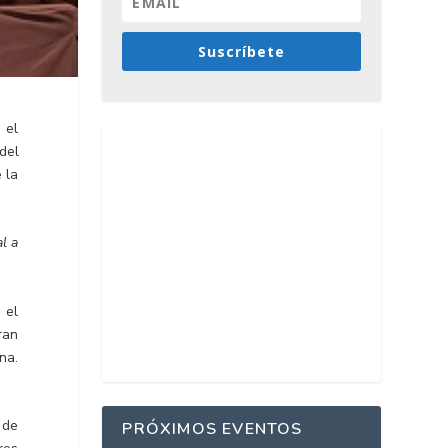
Suscríbete
 el
del
 la
l a
 el
ran
na.
 de
PRÓXIMOS EVENTOS