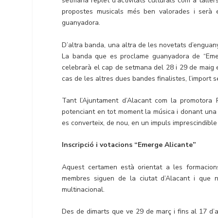
setmana replet d’activitats culturals com a tallers
propostes musicals més ben valorades i serà el
guanyadora.
D’altra banda, una altra de les novetats d’enguany
La banda que es proclame guanyadora de “Emerg
celebrarà el cap de setmana del 28 i 29 de maig e
cas de les altres dues bandes finalistes, l’import
Tant l’Ajuntament d’Alacant com la promotora P
potenciant en tot moment la música i donant una 
es converteix, de nou, en un impuls imprescindible p
Inscripció i votacions “Emerge Alicante”
Aquest certamen està orientat a les formacio
membres siguen de la ciutat d’Alacant i que 
multinacional.
Des de dimarts que ve 29 de març i fins al 17 d’a