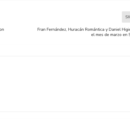
S
con
Fran Fernández, Huracán Romántica y Daniel Higié
el mes de marzo en 