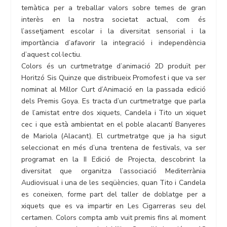
temàtica per a treballar valors sobre temes de gran
interès en la nostra societat actual, com és
l’assetjament escolar i la diversitat sensorial i la
importància d’afavorir la integració i independència
d’aquest col·lectiu.
Colors és un curtmetratge d’animació 2D produït per
Horitzó Sis Quinze que distribueix Promofest i que va ser
nominat al Millor Curt d’Animació en la passada edició
dels Premis Goya. Es tracta d’un curtmetratge que parla
de l’amistat entre dos xiquets, Candela i Tito un xiquet
cec i que està ambientat en el poble alacantí Banyeres
de Mariola (Alacant). El curtmetratge que ja ha sigut
seleccionat en més d’una trentena de festivals, va ser
programat en la II Edició de Projecta, descobrint la
diversitat que organitza l’associació Mediterrània
Audiovisual i una de les seqüències, quan Tito i Candela
es coneixen, forme part del taller de doblatge per a
xiquets que es va impartir en Les Cigarreras seu del
certamen. Colors compta amb vuit premis fins al moment