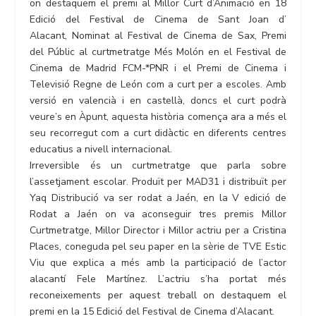
on destaquem el premi al Millor Curt d’Animació en 18
Edició del Festival de Cinema de Sant Joan d’
Alacant, Nominat al Festival de Cinema de Sax, Premi
del Públic al curtmetratge Més Molón en el Festival de
Cinema de Madrid FCM-*PNR i el Premi de Cinema i
Televisió Regne de León com a curt per a escoles. Amb
versió en valencià i en castellà, doncs el curt podrà
veure’s en Àpunt, aquesta història comença ara a més el
seu recorregut com a curt didàctic en diferents centres
educatius a nivell internacional.
Irreversible és un curtmetratge que parla sobre
l’assetjament escolar. Produït per MAD31 i distribuït per
Yaq Distribució va ser rodat a Jaén, en la V edició de
Rodat a Jaén on va aconseguir tres premis Millor
Curtmetratge, Millor Director i Millor actriu per a Cristina
Places, coneguda pel seu paper en la sèrie de TVE Estic
Viu que explica a més amb la participació de l’actor
alacantí Fele Martínez. L’actriu s’ha portat més
reconeixements per aquest treball on destaquem el
premi en la 15 Edició del Festival de Cinema d’Alacant.