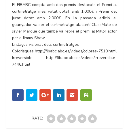
El FIBABC compta amb dos premis destacats el Premi al
curtmetratge més votat dotat amb 1.000€ i Premi del
jurat dotat amb 2.000€. En la passada edició el
guanyador va ser el curtmetratge alacantí ClassMate de
Javier Marque que també va rebre el premi al Millor actor
per a Jimmy Shaw.
Enllaços visionat dels curtmetratges
Colorisques http://fibabc.abc.es/videos/colores-7510.html
Irreversible http://fibabc.abc.es/videos/irreversible-
7446.html
RATE: