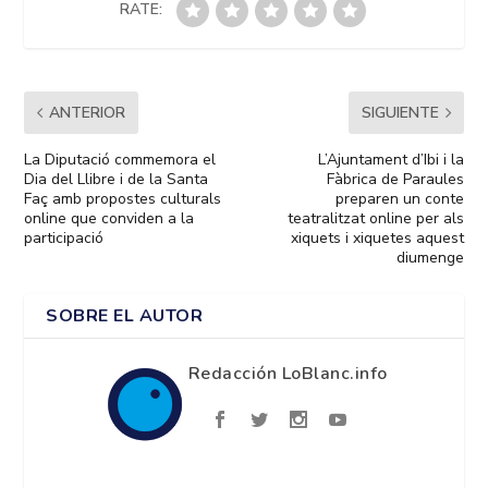
RATE:
ANTERIOR
SIGUIENTE
La Diputació commemora el
L’Ajuntament d’Ibi i la
Dia del Llibre i de la Santa
Fàbrica de Paraules
Faç amb propostes culturals
preparen un conte
online que conviden a la
teatralitzat online per als
participació
xiquets i xiquetes aquest
diumenge
SOBRE EL AUTOR
Redacción LoBlanc.info