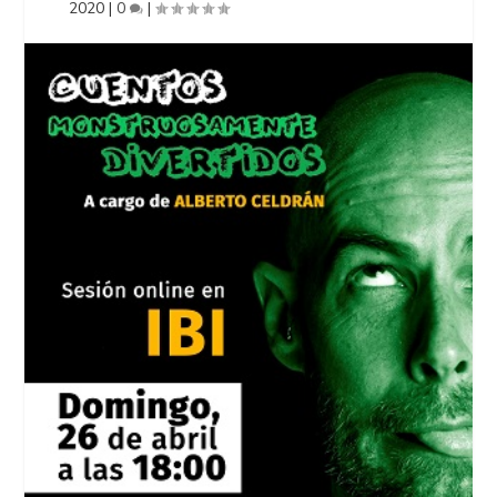
2020
|
0
|